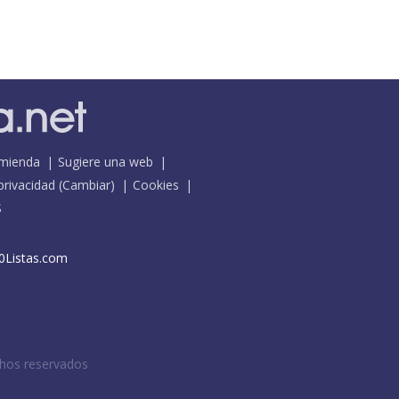
mienda
Sugiere una web
 privacidad
(
Cambiar
)
Cookies
S
0Listas.com
chos reservados