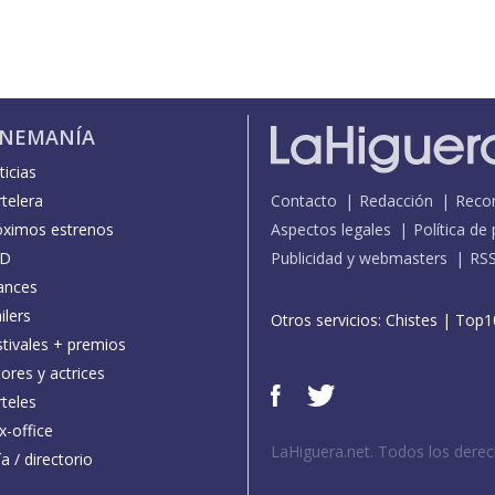
INEMANÍA
icias
telera
Contacto
Redacción
Reco
óximos estrenos
Aspectos legales
Política de
D
Publicidad y webmasters
RS
ances
ilers
Otros servicios:
Chistes
|
Top1
stivales + premios
ores y actrices
teles
x-office
LaHiguera.net. Todos los dere
a / directorio