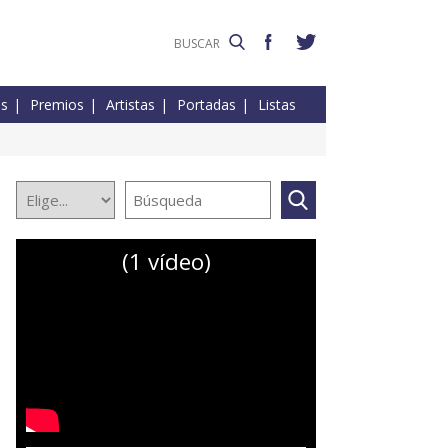
es
Premios
Artistas
Portadas
Listas
(1 vídeo)