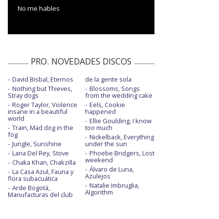
No me hables
PRO. NOVEDADES DISCOS
David Bisbal, Eternos
de la gente sola
Nothing but Thieves,
Blossoms, Songs
Stray dogs
from the wedding cake
Roger Taylor, Violence
Eels, Cookie
insane in a beautiful
happened
world
Ellie Goulding, I know
Train, Mad dog in the
too much
fog
Nickelback, Everything
Jungle, Sunshine
under the sun
Lana Del Rey, Stove
Phoebe Bridgers, Lost
weekend
Chaka Khan, Chakzilla
Álvaro de Luna,
La Casa Azul, Fauna y
Azulejos
flora subacuática
Natalie Imbruglia,
Arde Bogotá,
Algorithm
Manufacturas del club