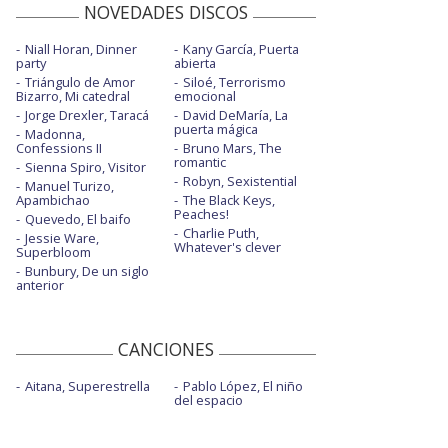
NOVEDADES DISCOS
Niall Horan, Dinner
Kany García, Puerta
party
abierta
Triángulo de Amor
Siloé, Terrorismo
Bizarro, Mi catedral
emocional
Jorge Drexler, Taracá
David DeMaría, La
puerta mágica
Madonna,
Confessions II
Bruno Mars, The
romantic
Sienna Spiro, Visitor
Robyn, Sexistential
Manuel Turizo,
Apambichao
The Black Keys,
Peaches!
Quevedo, El baifo
Charlie Puth,
Jessie Ware,
Whatever's clever
Superbloom
Bunbury, De un siglo
anterior
CANCIONES
Aitana, Superestrella
Pablo López, El niño
del espacio