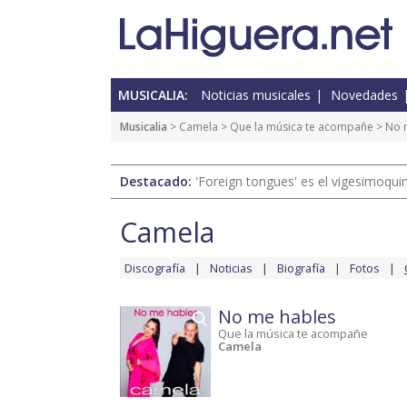
MUSICALIA:
Noticias musicales
Novedades
Musicalia
>
Camela
>
Que la música te acompañe
> No 
Destacado:
'Foreign tongues' es el vigesimoqui
Camela
Discografía
Noticias
Biografía
Fotos
No me hables
Que la música te acompañe
Camela