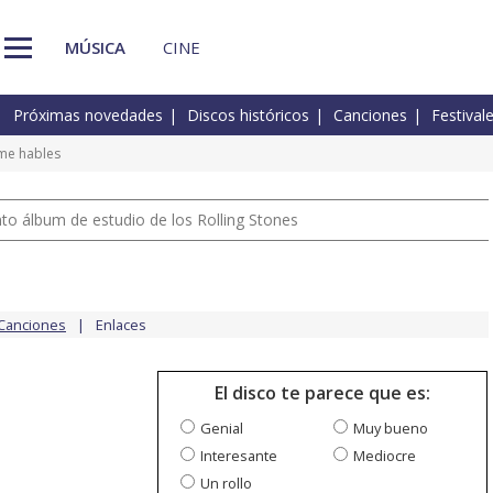
MÚSICA
CINE
Próximas novedades
Discos históricos
Canciones
Festival
me hables
nto álbum de estudio de los Rolling Stones
Canciones
Enlaces
El disco te parece que es:
Genial
Muy bueno
Interesante
Mediocre
Un rollo