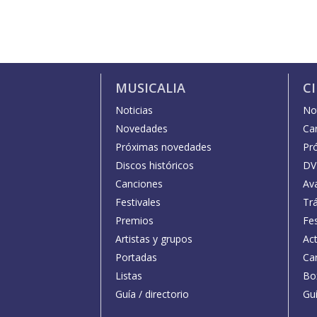
MUSICALIA
C
Noticias
Not
Novedades
Car
Próximas novedades
Pr
Discos históricos
DV
Canciones
Av
Festivales
Trá
Premios
Fe
Artistas y grupos
Act
Portadas
Car
Listas
Bo
Guía / directorio
Guí