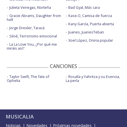
Julieta Venegas, Norteña
Bad Gyal, Más cara
Gracie Abrams, Daughter from
Kase.O, Camisa de fuerza
hell
Kany García, Puerta abierta
Jorge Drexler, Taracá
Juanes, JuanesTeban
Siloé, Terrorismo emocional
Xoel López, Oniria popular
La La Love You, ¿Por qué me
miráis así?
CANCIONES
Taylor Swift, The fate of
Rosalía y Yahritza y su Esencia,
Ophelia
La perla
MUSICALIA
Noticias
Novedades
Próximas novedades