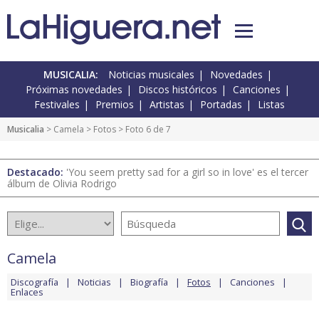
MUSICALIA:
Noticias musicales
Novedades
Próximas novedades
Discos históricos
Canciones
Festivales
Premios
Artistas
Portadas
Listas
Musicalia
>
Camela
>
Fotos
> Foto 6 de 7
Destacado:
'You seem pretty sad for a girl so in love' es el tercer
álbum de Olivia Rodrigo
Camela
Discografía
Noticias
Biografía
Fotos
Canciones
Enlaces