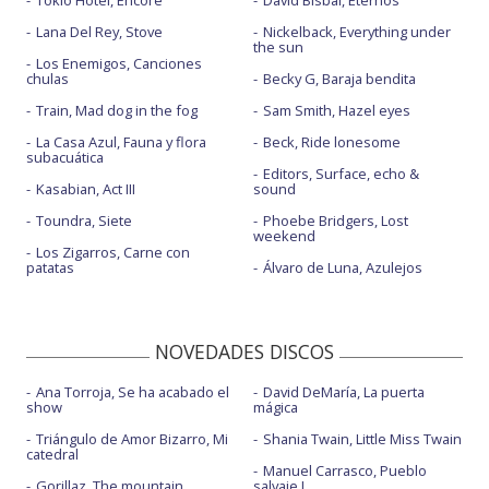
Lana Del Rey, Stove
Nickelback, Everything under
the sun
Los Enemigos, Canciones
chulas
Becky G, Baraja bendita
Train, Mad dog in the fog
Sam Smith, Hazel eyes
La Casa Azul, Fauna y flora
Beck, Ride lonesome
subacuática
Editors, Surface, echo &
Kasabian, Act III
sound
Toundra, Siete
Phoebe Bridgers, Lost
weekend
Los Zigarros, Carne con
patatas
Álvaro de Luna, Azulejos
NOVEDADES DISCOS
Ana Torroja, Se ha acabado el
David DeMaría, La puerta
show
mágica
Triángulo de Amor Bizarro, Mi
Shania Twain, Little Miss Twain
catedral
Manuel Carrasco, Pueblo
Gorillaz, The mountain
salvaje I