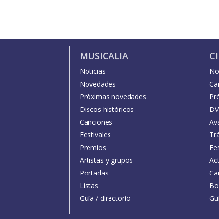
MUSICALIA
C
Noticias
Not
Novedades
Car
Próximas novedades
Pr
Discos históricos
DV
Canciones
Av
Festivales
Trá
Premios
Fe
Artistas y grupos
Act
Portadas
Car
Listas
Bo
Guía / directorio
Guí