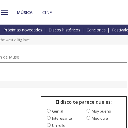
MÚSICA
CINE
Próximas novedades
Discos históricos
Canciones
Festival
 the west
> Big love
um de Muse
El disco te parece que es:
Genial
Muy bueno
Interesante
Mediocre
Un rollo