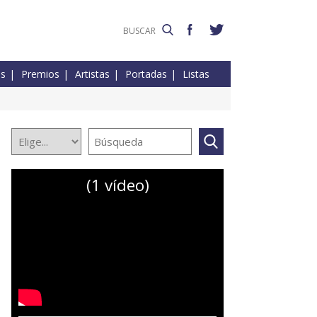
es
Premios
Artistas
Portadas
Listas
(1 vídeo)