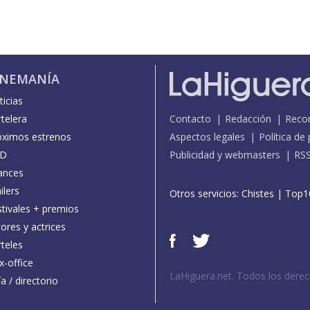
INEMANÍA
icias
telera
Contacto
Redacción
Reco
óximos estrenos
Aspectos legales
Política de
D
Publicidad y webmasters
RS
ances
ilers
Otros servicios:
Chistes
|
Top1
stivales + premios
ores y actrices
teles
x-office
LaHiguera.net. Todos los dere
a / directorio