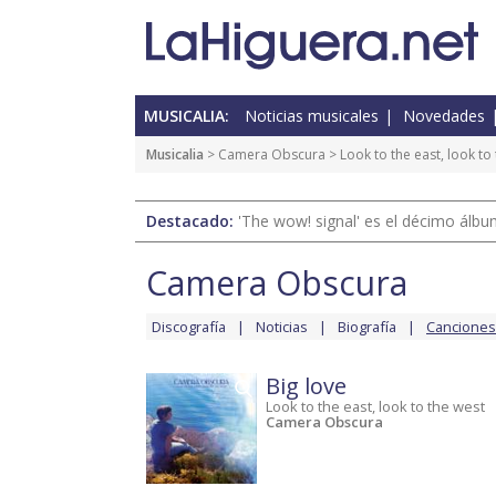
MUSICALIA:
Noticias musicales
Novedades
Musicalia
>
Camera Obscura
>
Look to the east, look to
Destacado:
'The wow! signal' es el décimo álb
Camera Obscura
Discografía
Noticias
Biografía
Canciones
Big love
Look to the east, look to the west
Camera Obscura