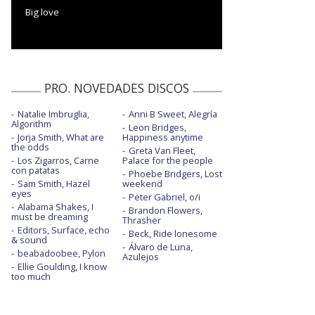
Big love
PRO. NOVEDADES DISCOS
Natalie Imbruglia,
Anni B Sweet, Alegría
Algorithm
Leon Bridges,
Jorja Smith, What are
Happiness anytime
the odds
Greta Van Fleet,
Los Zigarros, Carne
Palace for the people
con patatas
Phoebe Bridgers, Lost
Sam Smith, Hazel
weekend
eyes
Peter Gabriel, o/i
Alabama Shakes, I
Brandon Flowers,
must be dreaming
Thrasher
Editors, Surface, echo
Beck, Ride lonesome
& sound
Álvaro de Luna,
beabadoobee, Pylon
Azulejos
Ellie Goulding, I know
too much