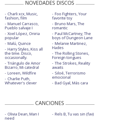
NOVEDADES DISCOS
Charli xcx, Music,
Foo Fighters, Your
fashion, film
favorite toy
Manuel Carrasco,
Bruno Mars, The
Pueblo salvaje I
romantic
Xoel López, Oniria
Paul McCartney, The
popular
boys of Dungeon Lane
Malú, Quince
Melanie Martinez,
Hades
Harry Styles, Kiss all
the time. Disco,
The Rolling Stones,
occasionally.
Foreign tongues
Triángulo de Amor
The Strokes, Reality
Bizarro, Mi catedral
awaits
Loreen, Wildfire
Siloé, Terrorismo
emocional
Charlie Puth,
Whatever's clever
Bad Gyal, Más cara
CANCIONES
Olivia Dean, Man I
Rels B, Tu vas sin (fav)
need