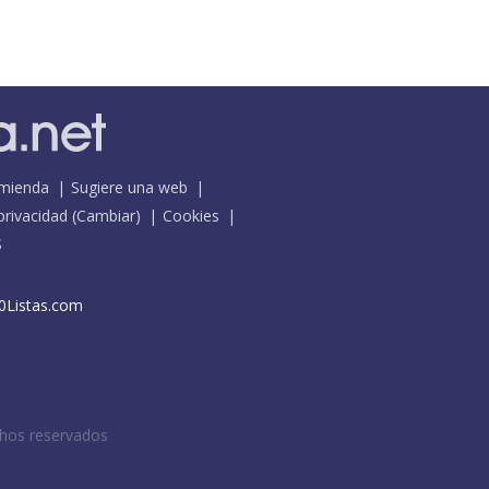
mienda
Sugiere una web
 privacidad
(
Cambiar
)
Cookies
S
0Listas.com
chos reservados