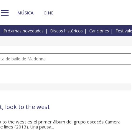
MÚSICA
CINE
Próximas novedades
Discos históricos
Canciones
Festival
pista de baile de Madonna
t, look to the west
ok to the west es el primer álbum del grupo escocés Camera
 lines (2013). Una pausa...