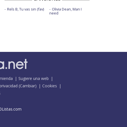
Rels B, Tu vas sin (fav)
Olivia Dean, Man I
need
mienda
Sugiere una web
 privacidad
(
Cambiar
)
Cookies
S
0Listas.com