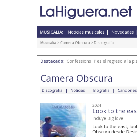
MUSICALIA:
Noticias musicales
Novedades
Musicalia
>
Camera Obscura
> Discografía
Destacado:
'Confessions II' es el regreso a la 
Camera Obscura
Discografía
Noticias
Biografía
Canciones
2024
Look to the eas
Incluye Big love
Look to the east, lo
Obscura desde Desire