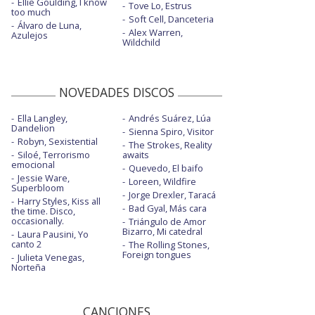
Ellie Goulding, I know
Tove Lo, Estrus
too much
Soft Cell, Danceteria
Álvaro de Luna,
Alex Warren,
Azulejos
Wildchild
NOVEDADES DISCOS
Ella Langley,
Andrés Suárez, Lúa
Dandelion
Sienna Spiro, Visitor
Robyn, Sexistential
The Strokes, Reality
Siloé, Terrorismo
awaits
emocional
Quevedo, El baifo
Jessie Ware,
Loreen, Wildfire
Superbloom
Jorge Drexler, Taracá
Harry Styles, Kiss all
Bad Gyal, Más cara
the time. Disco,
occasionally.
Triángulo de Amor
Bizarro, Mi catedral
Laura Pausini, Yo
canto 2
The Rolling Stones,
Foreign tongues
Julieta Venegas,
Norteña
CANCIONES