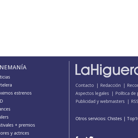
INEMANÍA
icias
telera
Contacto
Redacción
Reco
óximos estrenos
Aspectos legales
Política de
D
Publicidad y webmasters
RS
ances
ilers
Otros servicios:
Chistes
|
Top1
stivales + premios
ores y actrices