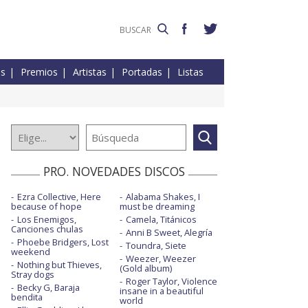
es
Premios
Artistas
Portadas
Listas
PRO. NOVEDADES DISCOS
Ezra Collective, Here
Alabama Shakes, I
because of hope
must be dreaming
Los Enemigos,
Camela, Titánicos
Canciones chulas
Anni B Sweet, Alegría
Phoebe Bridgers, Lost
Toundra, Siete
weekend
Weezer, Weezer
Nothing but Thieves,
(Gold album)
Stray dogs
Roger Taylor, Violence
Becky G, Baraja
insane in a beautiful
bendita
world