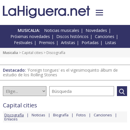
MUSICALIA:
Noticias musicales
Novedades
Próximas novedades
Discos históricos
Canciones
Festivales
Premios
Artistas
Portadas
Listas
Musicalia
>
Capital cities
> Discografía
Destacado:
'Foreign tongues' es el vigesimoquinto álbum de
estudio de los Rolling Stones
Capital cities
Discografía
Noticias
Biografía
Fotos
Canciones
Enlaces