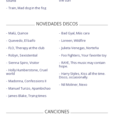
the sun
sound
Train, Mad dog in the fog
NOVEDADES DISCOS
Malú, Quince
Bad Gyal, Más cara
Quevedo, El baifo
Loreen, Wildfire
FLO, Therapy at the club
Julieta Venegas, Norteña
Robyn, Sexistential
Foo Fighters, Your favorite toy
Sienna Spiro, Visitor
RAYE, This music may contain
hope.
Holly Humberstone, Cruel
world
Harry Styles, Kiss all the time.
Disco, occasionally.
Madonna, Confessions II
Nil Moliner, Nexo
Manuel Turizo, Apambichao
James Blake, Trying times
CANCIONES