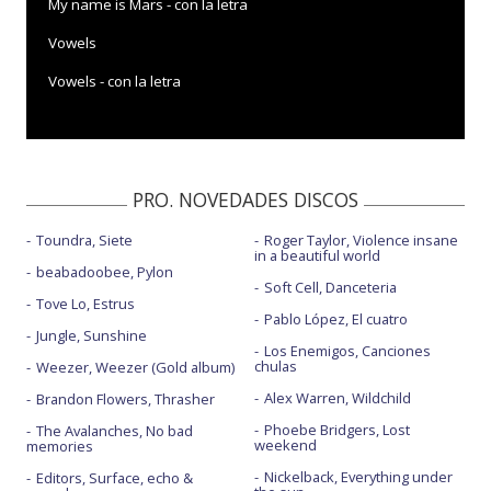
My name is Mars - con la letra
Vowels
Vowels - con la letra
PRO. NOVEDADES DISCOS
Toundra, Siete
Roger Taylor, Violence insane
in a beautiful world
beabadoobee, Pylon
Soft Cell, Danceteria
Tove Lo, Estrus
Pablo López, El cuatro
Jungle, Sunshine
Los Enemigos, Canciones
chulas
Weezer, Weezer (Gold album)
Alex Warren, Wildchild
Brandon Flowers, Thrasher
Phoebe Bridgers, Lost
The Avalanches, No bad
weekend
memories
Nickelback, Everything under
Editors, Surface, echo &