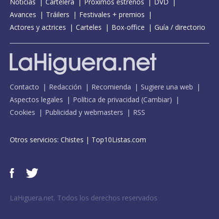
Noticias
Cartelera
Próximos estrenos
DVD
Avances
Tráilers
Festivales + premios
Actores y actrices
Carteles
Box-office
Guía / directorio
Contacto
Redacción
Recomienda
Sugiere una web
Aspectos legales
Política de privacidad
(
Cambiar
)
Cookies
Publicidad y webmasters
RSS
Otros servicios:
Chistes
|
Top10Listas.com
LaHiguera.net. Todos los derechos reservados