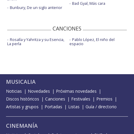
Bad Gyal, Más cara
Bunbury, De un siglo anterior
CANCIONES
Rosalía y Yahritza y su Esencia,
Pablo López, El niño del
La perla
espacio
MUSICALIA
Noticias
Novedades
Próximas novedades
Discos históricos
Canciones
Festivales
Premios
Artistas y grupos
Portadas
Listas
Guía / directorio
CINEMANÍA