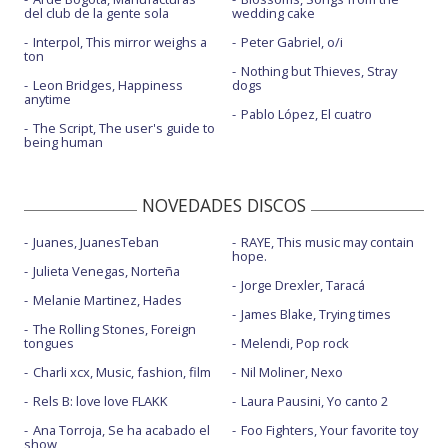
del club de la gente sola
wedding cake
Interpol, This mirror weighs a
Peter Gabriel, o/i
ton
Nothing but Thieves, Stray
Leon Bridges, Happiness
dogs
anytime
Pablo López, El cuatro
The Script, The user's guide to
being human
NOVEDADES DISCOS
Juanes, JuanesTeban
RAYE, This music may contain
hope.
Julieta Venegas, Norteña
Jorge Drexler, Taracá
Melanie Martinez, Hades
James Blake, Trying times
The Rolling Stones, Foreign
tongues
Melendi, Pop rock
Charli xcx, Music, fashion, film
Nil Moliner, Nexo
Rels B: love love FLAKK
Laura Pausini, Yo canto 2
Ana Torroja, Se ha acabado el
Foo Fighters, Your favorite toy
show