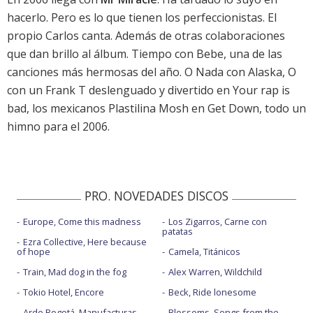
hacerlo. Pero es lo que tienen los perfeccionistas. El
propio Carlos canta. Además de otras colaboraciones
que dan brillo al álbum. Tiempo con Bebe, una de las
canciones más hermosas del año. O Nada con Alaska, O
con un Frank T deslenguado y divertido en Your rap is
bad, los mexicanos Plastilina Mosh en Get Down, todo un
himno para el 2006.
PRO. NOVEDADES DISCOS
Europe, Come this madness
Los Zigarros, Carne con
patatas
Ezra Collective, Here because
of hope
Camela, Titánicos
Train, Mad dog in the fog
Alex Warren, Wildchild
Tokio Hotel, Encore
Beck, Ride lonesome
Arde Bogotá, Manufacturas
Blossoms, Songs from the