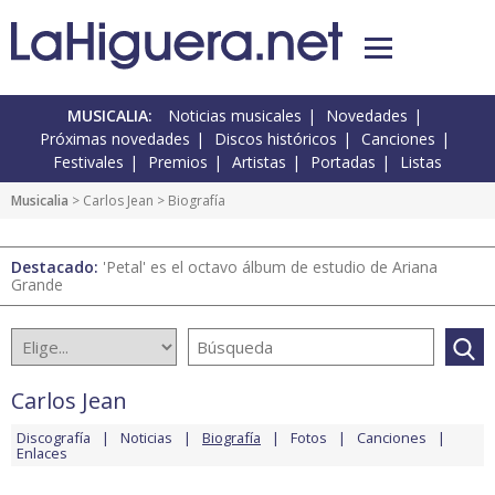
MUSICALIA:
Noticias musicales
Novedades
Próximas novedades
Discos históricos
Canciones
Festivales
Premios
Artistas
Portadas
Listas
Musicalia
>
Carlos Jean
> Biografía
Destacado:
'Petal' es el octavo álbum de estudio de Ariana
Grande
Carlos Jean
Discografía
Noticias
Biografía
Fotos
Canciones
Enlaces