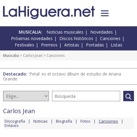
MUSICALIA:
Noticias musicales
Novedades
Próximas novedades
Discos históricos
Canciones
Festivales
Premios
Artistas
Portadas
Listas
Musicalia
>
Carlos Jean
> Canciones
Destacado:
'Petal' es el octavo álbum de estudio de Ariana
Grande
Carlos Jean
Discografía
Noticias
Biografía
Fotos
Canciones
Enlaces