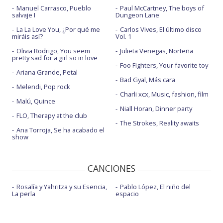
Manuel Carrasco, Pueblo
Paul McCartney, The boys of
salvaje I
Dungeon Lane
La La Love You, ¿Por qué me
Carlos Vives, El último disco
miráis así?
Vol. 1
Olivia Rodrigo, You seem
Julieta Venegas, Norteña
pretty sad for a girl so in love
Foo Fighters, Your favorite toy
Ariana Grande, Petal
Bad Gyal, Más cara
Melendi, Pop rock
Charli xcx, Music, fashion, film
Malú, Quince
Niall Horan, Dinner party
FLO, Therapy at the club
The Strokes, Reality awaits
Ana Torroja, Se ha acabado el
show
CANCIONES
Rosalía y Yahritza y su Esencia,
Pablo López, El niño del
La perla
espacio