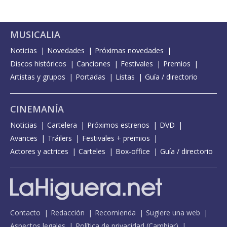
MUSICALIA
Noticias
Novedades
Próximas novedades
Discos históricos
Canciones
Festivales
Premios
Artistas y grupos
Portadas
Listas
Guía / directorio
CINEMANÍA
Noticias
Cartelera
Próximos estrenos
DVD
Avances
Tráilers
Festivales + premios
Actores y actrices
Carteles
Box-office
Guía / directorio
Contacto
Redacción
Recomienda
Sugiere una web
Aspectos legales
Política de privacidad
(
Cambiar
)