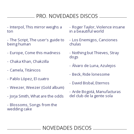
Yucatán - con Teyou, Annya
PRO. NOVEDADES DISCOS
Interpol, This mirror weighs a
Roger Taylor, Violence insane
ton
in a beautiful world
The Script, The user's guide to
Los Enemigos, Canciones
being human
chulas
Europe, Come this madness
Nothing but Thieves, Stray
dogs
Chaka Khan, Chakzilla
Álvaro de Luna, Azulejos
Camela, Titánicos
Beck, Ride lonesome
Pablo López, El cuatro
David Bisbal, Eternos
Weezer, Weezer (Gold album)
Arde Bogotá, Manufacturas
del club de la gente sola
Jorja Smith, What are the odds
Blossoms, Songs from the
wedding cake
NOVEDADES DISCOS