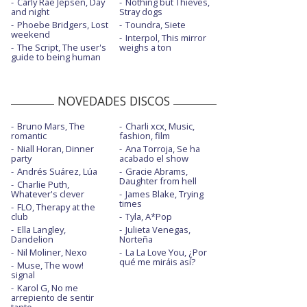
Carly Rae Jepsen, Day
Nothing but Thieves,
and night
Stray dogs
Phoebe Bridgers, Lost
Toundra, Siete
weekend
Interpol, This mirror
The Script, The user's
weighs a ton
guide to being human
NOVEDADES DISCOS
Bruno Mars, The
Charli xcx, Music,
romantic
fashion, film
Niall Horan, Dinner
Ana Torroja, Se ha
party
acabado el show
Andrés Suárez, Lúa
Gracie Abrams,
Daughter from hell
Charlie Puth,
Whatever's clever
James Blake, Trying
times
FLO, Therapy at the
club
Tyla, A*Pop
Ella Langley,
Julieta Venegas,
Dandelion
Norteña
Nil Moliner, Nexo
La La Love You, ¿Por
qué me miráis así?
Muse, The wow!
signal
Karol G, No me
arrepiento de sentir