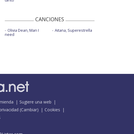
tanto
CANCIONES
Olivia Dean, Man I
Aitana, Superestrella
need
mienda
Sugiere una web
 privacidad
(
Cambiar
)
Cookies
S