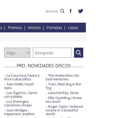
es
Premios
Artistas
Portadas
Listas
PRO. NOVEDADES DISCOS
La Casa Azul, Fauna y
The Avalanches, No
flora subacuática
bad memories
Sam Smith, Hazel
Train, Mad dog in the
eyes
fog
Los Zigarros, Carne
Lana Del Rey, Stove
con patatas
Ellie Goulding, I know
Los Enemigos,
too much
Canciones chulas
Roger Taylor, Violence
Leon Bridges,
insane in a beautiful
Happiness anytime
world