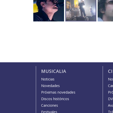
MUSICALIA
C
Noticias
Not
Novedades
Car
Próximas novedades
Pr
Discos históricos
DV
Canciones
Av
Festivales
Trá