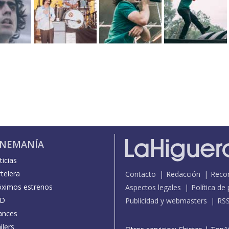
INEMANÍA
icias
telera
Contacto
Redacción
Reco
óximos estrenos
Aspectos legales
Política de
D
Publicidad y webmasters
RS
ances
ilers