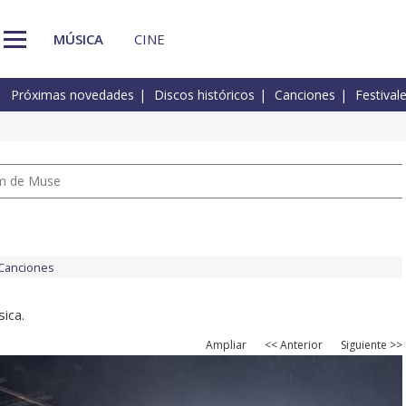
MÚSICA
CINE
Próximas novedades
Discos históricos
Canciones
Festival
um de Muse
Canciones
ica.
Ampliar
<< Anterior
Siguiente >>