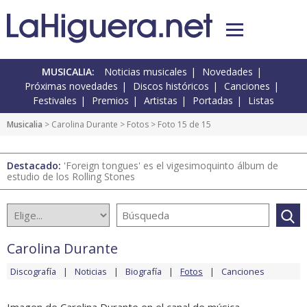
MUSICALIA:
Noticias musicales
Novedades
Próximas novedades
Discos históricos
Canciones
Festivales
Premios
Artistas
Portadas
Listas
Musicalia
>
Carolina Durante
>
Fotos
> Foto 15 de 15
Destacado:
'Foreign tongues' es el vigesimoquinto álbum de
estudio de los Rolling Stones
Carolina Durante
Discografía
Noticias
Biografía
Fotos
Canciones