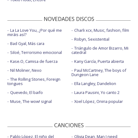
NOVEDADES DISCOS
La La Love You, ¿Por qué me
Charli xcx, Music, fashion, film
miráis así?
Robyn, Sexistential
Bad Gyal, Más cara
Triángulo de Amor Bizarro, Mi
Siloé, Terrorismo emocional
catedral
Kase.O, Camisa de fuerza
Kany García, Puerta abierta
Nil Moliner, Nexo
Paul McCartney, The boys of
Dungeon Lane
The Rolling Stones, Foreign
tongues
Ella Langley, Dandelion
Quevedo, El baifo
Laura Pausini, Yo canto 2
Muse, The wow! signal
Xoel López, Oniria popular
CANCIONES
Pablo López, El niño del
Olivia Dean, Man I need