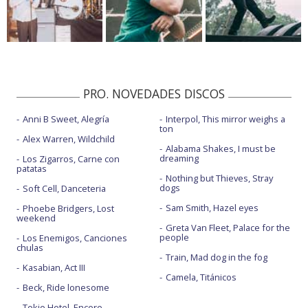
PRO. NOVEDADES DISCOS
Anni B Sweet, Alegría
Interpol, This mirror weighs a
ton
Alex Warren, Wildchild
Alabama Shakes, I must be
dreaming
Los Zigarros, Carne con
patatas
Nothing but Thieves, Stray
dogs
Soft Cell, Danceteria
Sam Smith, Hazel eyes
Phoebe Bridgers, Lost
weekend
Greta Van Fleet, Palace for the
people
Los Enemigos, Canciones
chulas
Train, Mad dog in the fog
Kasabian, Act III
Camela, Titánicos
Beck, Ride lonesome
Tokio Hotel, Encore