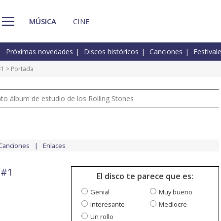
MÚSICA
CINE
Próximas novedades
Discos históricos
Canciones
Festival
#1
> Portada
nto álbum de estudio de los Rolling Stones
Canciones
Enlaces
 #1
El disco te parece que es:
Genial
Muy bueno
Interesante
Mediocre
Un rollo