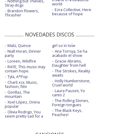
Nothing but Thieves,
world
Stray dogs
Ezra Collective, Here
Brandon Flowers,
because of hope
Thrasher
NOVEDADES DISCOS
Malú, Quince
girl so in love
Niall Horan, Dinner
Ana Torroja, Se ha
party
acabado el show
Loreen, Wildfire
Gracie Abrams,
Daughter from hell
RAYE, This music may
contain hope.
The Strokes, Reality
awaits
Tyla, A*Pop
Holly Humberstone,
Charli xcx, Music,
Cruel world
fashion, film
Laura Pausini, Yo
Gorillaz, The
canto 2
mountain
The Rolling Stones,
Xoel López, Oniria
Foreign tongues
popular
The Black Keys,
Olivia Rodrigo, You
Peaches!
seem pretty sad for a