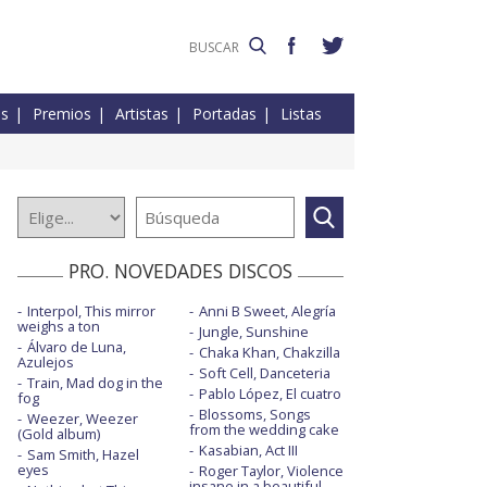
es
Premios
Artistas
Portadas
Listas
PRO. NOVEDADES DISCOS
Interpol, This mirror
Anni B Sweet, Alegría
weighs a ton
Jungle, Sunshine
Álvaro de Luna,
Chaka Khan, Chakzilla
Azulejos
Soft Cell, Danceteria
Train, Mad dog in the
Pablo López, El cuatro
fog
Blossoms, Songs
Weezer, Weezer
from the wedding cake
(Gold album)
Kasabian, Act III
Sam Smith, Hazel
eyes
Roger Taylor, Violence
insane in a beautiful