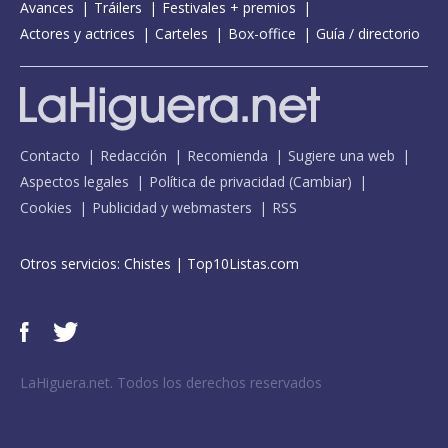
Avances
Tráilers
Festivales + premios
Actores y actrices
Carteles
Box-office
Guía / directorio
Contacto
Redacción
Recomienda
Sugiere una web
Aspectos legales
Política de privacidad
(
Cambiar
)
Cookies
Publicidad y webmasters
RSS
Otros servicios:
Chistes
|
Top10Listas.com
LaHiguera.net. Todos los derechos reservados