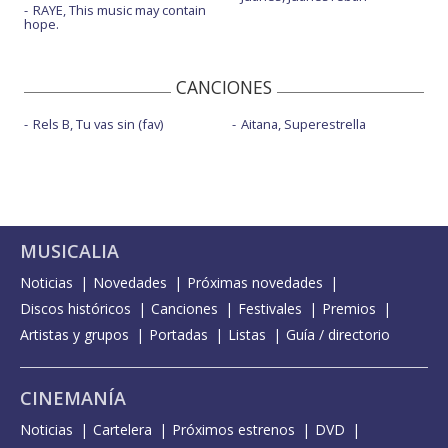
RAYE, This music may contain
hope.
CANCIONES
Rels B, Tu vas sin (fav)
Aitana, Superestrella
MUSICALIA
Noticias
Novedades
Próximas novedades
Discos históricos
Canciones
Festivales
Premios
Artistas y grupos
Portadas
Listas
Guía / directorio
CINEMANÍA
Noticias
Cartelera
Próximos estrenos
DVD