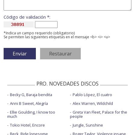
Código de validación *:
*Indica un campo requerido (obligatorio)
Se permiten las siguientes etiquetas en el mensaje <b> <i> <u>
PRO. NOVEDADES DISCOS
Becky G, Baraja bendita
Pablo López, El cuatro
Anni B Sweet, Alegría
Alex Warren, Wildchild
Ellie Goulding, I know too
Greta Van Fleet, Palace for the
much
people
Tokio Hotel, Encore
Jungle, Sunshine
Beck, Ride lonesome
Roger Taylor, Violence insane