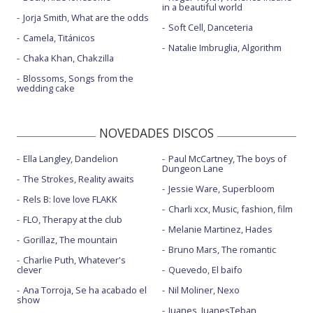
in a beautiful world
Jorja Smith, What are the odds
Soft Cell, Danceteria
Camela, Titánicos
Natalie Imbruglia, Algorithm
Chaka Khan, Chakzilla
Blossoms, Songs from the
wedding cake
NOVEDADES DISCOS
Ella Langley, Dandelion
Paul McCartney, The boys of
Dungeon Lane
The Strokes, Reality awaits
Jessie Ware, Superbloom
Rels B: love love FLAKK
Charli xcx, Music, fashion, film
FLO, Therapy at the club
Melanie Martinez, Hades
Gorillaz, The mountain
Bruno Mars, The romantic
Charlie Puth, Whatever's
clever
Quevedo, El baifo
Ana Torroja, Se ha acabado el
Nil Moliner, Nexo
show
Juanes, JuanesTeban