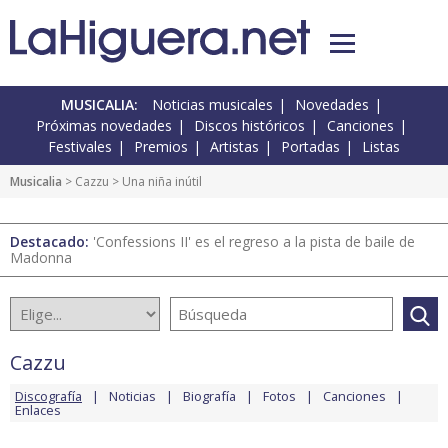
MUSICALIA:
Noticias musicales
Novedades
Próximas novedades
Discos históricos
Canciones
Festivales
Premios
Artistas
Portadas
Listas
Musicalia
>
Cazzu
> Una niña inútil
Destacado:
'Confessions II' es el regreso a la pista de baile de
Madonna
Cazzu
Discografía
Noticias
Biografía
Fotos
Canciones
Enlaces