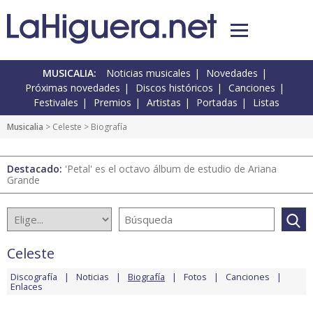
MUSICALIA:
Noticias musicales
Novedades
Próximas novedades
Discos históricos
Canciones
Festivales
Premios
Artistas
Portadas
Listas
Musicalia
>
Celeste
> Biografía
Destacado:
'Petal' es el octavo álbum de estudio de Ariana
Grande
Celeste
Discografía
Noticias
Biografía
Fotos
Canciones
Enlaces