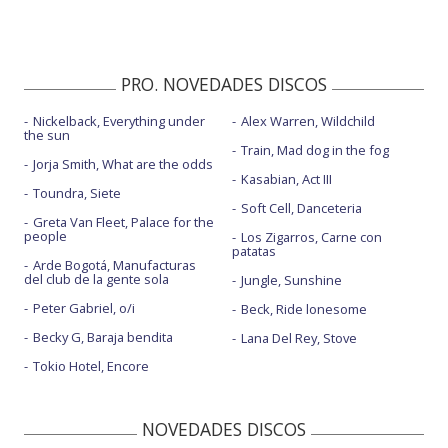
PRO. NOVEDADES DISCOS
Nickelback, Everything under
Alex Warren, Wildchild
the sun
Train, Mad dog in the fog
Jorja Smith, What are the odds
Kasabian, Act III
Toundra, Siete
Soft Cell, Danceteria
Greta Van Fleet, Palace for the
people
Los Zigarros, Carne con
patatas
Arde Bogotá, Manufacturas
del club de la gente sola
Jungle, Sunshine
Peter Gabriel, o/i
Beck, Ride lonesome
Becky G, Baraja bendita
Lana Del Rey, Stove
Tokio Hotel, Encore
NOVEDADES DISCOS