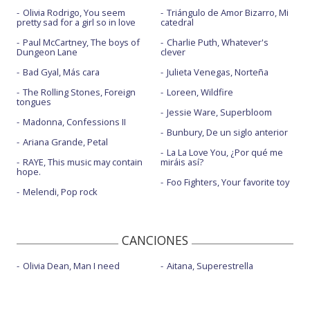
Olivia Rodrigo, You seem
Triángulo de Amor Bizarro, Mi
pretty sad for a girl so in love
catedral
Paul McCartney, The boys of
Charlie Puth, Whatever's
Dungeon Lane
clever
Bad Gyal, Más cara
Julieta Venegas, Norteña
The Rolling Stones, Foreign
Loreen, Wildfire
tongues
Jessie Ware, Superbloom
Madonna, Confessions II
Bunbury, De un siglo anterior
Ariana Grande, Petal
La La Love You, ¿Por qué me
RAYE, This music may contain
miráis así?
hope.
Foo Fighters, Your favorite toy
Melendi, Pop rock
CANCIONES
Olivia Dean, Man I need
Aitana, Superestrella