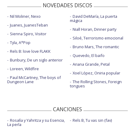
NOVEDADES DISCOS
Nil Moliner, Nexo
David DeMaría, La puerta
mágica
Juanes, JuanesTeban
Niall Horan, Dinner party
Sienna Spiro, Visitor
Siloé, Terrorismo emocional
Tyla, A*Pop
Bruno Mars, The romantic
Rels B: love love FLAKK
Quevedo, El baifo
Bunbury, De un siglo anterior
Ariana Grande, Petal
Loreen, Wildfire
Xoel López, Oniria popular
Paul McCartney, The boys of
Dungeon Lane
The Rolling Stones, Foreign
tongues
CANCIONES
Rosalía y Yahritza y su Esencia,
Rels B, Tu vas sin (fav)
La perla