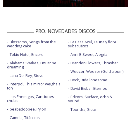
PRO. NOVEDADES DISCOS
Blossoms, Songs from the
La Casa Azul, Fauna y flora
wedding cake
subacuática
Tokio Hotel, Encore
Anni B Sweet, Alegría
Alabama Shakes, I must be
Brandon Flowers, Thrasher
dreaming
Weezer, Weezer (Gold album)
Lana Del Rey, Stove
Beck, Ride lonesome
Interpol, This mirror weighs a
ton
David Bisbal, Eternos
Los Enemigos, Canciones
Editors, Surface, echo &
chulas
sound
beabadoobee, Pylon
Toundra, Siete
Camela, Titánicos