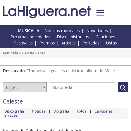
MUSICALIA:
Noticias musicales
Novedades
Próximas novedades
Discos históricos
Canciones
Festivales
Premios
Artistas
Portadas
Listas
Musicalia
>
Celeste
> Foto
Destacado:
'The wow! signal' es el décimo álbum de Muse
Celeste
Discografía
Noticias
Biografía
Fotos
Canciones
Enlaces
Imagen de Celeste en el canal de música.