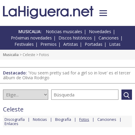
MUSICALIA:
Noticias musicales
Novedades
Próximas novedades
Discos históricos
Canciones
Festivales
Premios
Artistas
Portadas
Listas
Musicalia
>
Celeste
> Fotos
Destacado:
'You seem pretty sad for a girl so in love' es el tercer
álbum de Olivia Rodrigo
Celeste
Discografía
Noticias
Biografía
Fotos
Canciones
Enlaces