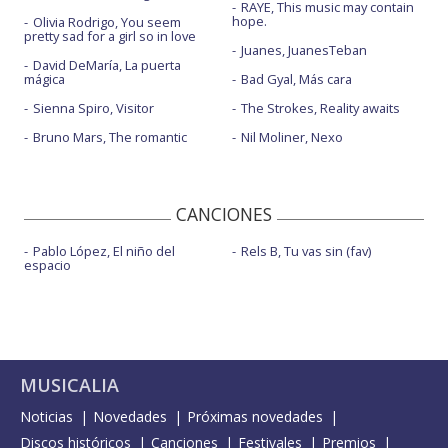
RAYE, This music may contain
hope.
Olivia Rodrigo, You seem
pretty sad for a girl so in love
Juanes, JuanesTeban
David DeMaría, La puerta
mágica
Bad Gyal, Más cara
Sienna Spiro, Visitor
The Strokes, Reality awaits
Bruno Mars, The romantic
Nil Moliner, Nexo
CANCIONES
Pablo López, El niño del
Rels B, Tu vas sin (fav)
espacio
MUSICALIA
Noticias
Novedades
Próximas novedades
Discos históricos
Canciones
Festivales
Premios