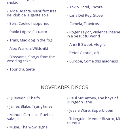
chulas
Tokio Hotel, Encore
Arde Bogotá, Manufacturas
del club de la gente sola
Lana Del Rey, Stove
Eels, Cookie happened
Camela, Titánicos
Pablo López, El cuatro
Roger Taylor, Violence insane
in a beautiful world
Train, Mad dog in the fog
Anni B Sweet, Alegría
Alex Warren, Wildchild
Peter Gabriel, o/i
Blossoms, Songs from the
wedding cake
Europe, Come this madness
Toundra, Siete
NOVEDADES DISCOS
Quevedo, El baifo
Paul McCartney, The boys of
Dungeon Lane
James Blake, Trying times
Jessie Ware, Superbloom
Manuel Carrasco, Pueblo
salvaje I
Triángulo de Amor Bizarro, Mi
catedral
Muse, The wow! signal