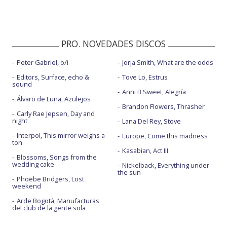
PRO. NOVEDADES DISCOS
Peter Gabriel, o/i
Jorja Smith, What are the odds
Editors, Surface, echo &
Tove Lo, Estrus
sound
Anni B Sweet, Alegría
Álvaro de Luna, Azulejos
Brandon Flowers, Thrasher
Carly Rae Jepsen, Day and
night
Lana Del Rey, Stove
Interpol, This mirror weighs a
Europe, Come this madness
ton
Kasabian, Act III
Blossoms, Songs from the
wedding cake
Nickelback, Everything under
the sun
Phoebe Bridgers, Lost
weekend
Arde Bogotá, Manufacturas
del club de la gente sola