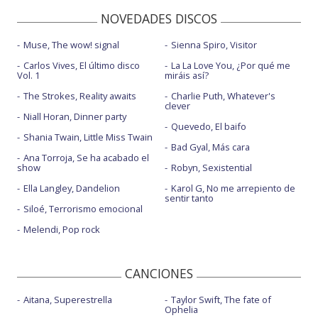
NOVEDADES DISCOS
Muse, The wow! signal
Sienna Spiro, Visitor
Carlos Vives, El último disco
La La Love You, ¿Por qué me
Vol. 1
miráis así?
The Strokes, Reality awaits
Charlie Puth, Whatever's
clever
Niall Horan, Dinner party
Quevedo, El baifo
Shania Twain, Little Miss Twain
Bad Gyal, Más cara
Ana Torroja, Se ha acabado el
show
Robyn, Sexistential
Ella Langley, Dandelion
Karol G, No me arrepiento de
sentir tanto
Siloé, Terrorismo emocional
Melendi, Pop rock
CANCIONES
Aitana, Superestrella
Taylor Swift, The fate of
Ophelia