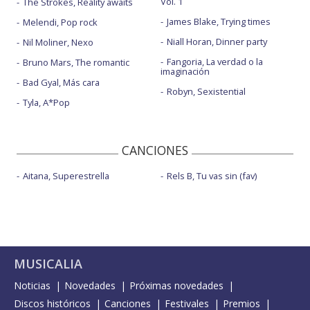
Vol. 1
The Strokes, Reality awaits
James Blake, Trying times
Melendi, Pop rock
Niall Horan, Dinner party
Nil Moliner, Nexo
Fangoria, La verdad o la
Bruno Mars, The romantic
imaginación
Bad Gyal, Más cara
Robyn, Sexistential
Tyla, A*Pop
CANCIONES
Aitana, Superestrella
Rels B, Tu vas sin (fav)
MUSICALIA
Noticias
Novedades
Próximas novedades
Discos históricos
Canciones
Festivales
Premios