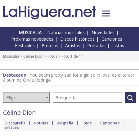
MUSICALIA:
Noticias musicales
Novedades
Próximas novedades
Discos históricos
Canciones
Festivales
Premios
Artistas
Portadas
Listas
Musicalia
>
Céline Dion
>
Fotos
> Foto 1 de 14
Destacado:
'You seem pretty sad for a girl so in love' es el tercer
álbum de Olivia Rodrigo
Céline Dion
Discografía
Noticias
Biografía
Fotos
Canciones
Enlaces