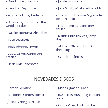
David Bisbal, Eternos
Jungle, Sunshine
Lana Del Rey, Stove
Jorja Smith, What are the odds
Álvaro de Luna, Azulejos
The Script, The user's guide to
being human
Blossoms, Songs from the
wedding cake
Los Enemigos, Canciones
chulas
Natalie Imbruglia, Algorithm
Nothing but Thieves, Stray
dogs
Tove Lo, Estrus
Alabama Shakes, I must be
beabadoobee, Pylon
dreaming
Los Zigarros, Carne con
Camela, Titánicos
patatas
Beck, Ride lonesome
NOVEDADES DISCOS
Loreen, Wildfire
Juanes, JuanesTeban
Madonna, Confessions II
RAYE, This music may contain
hope.
Julieta Venegas, Norteña
Carlos Vives, El último disco