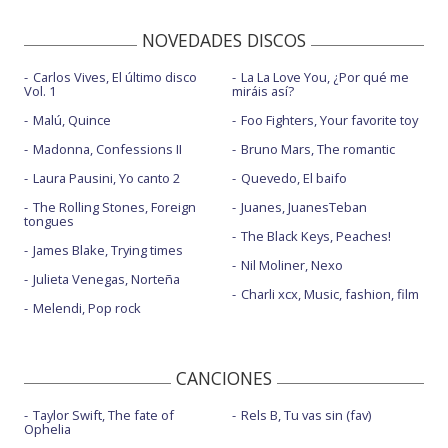
NOVEDADES DISCOS
Carlos Vives, El último disco
La La Love You, ¿Por qué me
Vol. 1
miráis así?
Malú, Quince
Foo Fighters, Your favorite toy
Madonna, Confessions II
Bruno Mars, The romantic
Laura Pausini, Yo canto 2
Quevedo, El baifo
The Rolling Stones, Foreign
Juanes, JuanesTeban
tongues
The Black Keys, Peaches!
James Blake, Trying times
Nil Moliner, Nexo
Julieta Venegas, Norteña
Charli xcx, Music, fashion, film
Melendi, Pop rock
CANCIONES
Taylor Swift, The fate of
Rels B, Tu vas sin (fav)
Ophelia