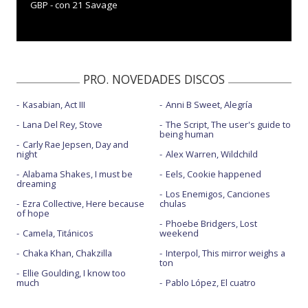
GBP - con 21 Savage
PRO. NOVEDADES DISCOS
Kasabian, Act III
Anni B Sweet, Alegría
Lana Del Rey, Stove
The Script, The user's guide to
being human
Carly Rae Jepsen, Day and
night
Alex Warren, Wildchild
Alabama Shakes, I must be
Eels, Cookie happened
dreaming
Los Enemigos, Canciones
Ezra Collective, Here because
chulas
of hope
Phoebe Bridgers, Lost
Camela, Titánicos
weekend
Chaka Khan, Chakzilla
Interpol, This mirror weighs a
ton
Ellie Goulding, I know too
much
Pablo López, El cuatro