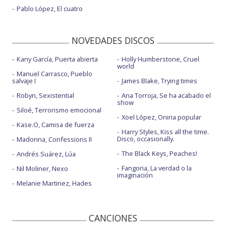
Pablo López, El cuatro
NOVEDADES DISCOS
Kany García, Puerta abierta
Holly Humberstone, Cruel
world
Manuel Carrasco, Pueblo
salvaje I
James Blake, Trying times
Robyn, Sexistential
Ana Torroja, Se ha acabado el
show
Siloé, Terrorismo emocional
Xoel López, Oniria popular
Kase.O, Camisa de fuerza
Harry Styles, Kiss all the time.
Disco, occasionally.
Madonna, Confessions II
The Black Keys, Peaches!
Andrés Suárez, Lúa
Fangoria, La verdad o la
Nil Moliner, Nexo
imaginación
Melanie Martinez, Hades
CANCIONES