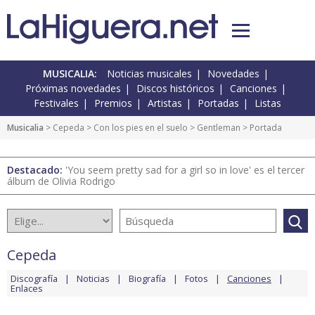
MUSICALIA:
Noticias musicales
Novedades
Próximas novedades
Discos históricos
Canciones
Festivales
Premios
Artistas
Portadas
Listas
Musicalia
>
Cepeda
>
Con los pies en el suelo
>
Gentleman
> Portada
Destacado:
'You seem pretty sad for a girl so in love' es el tercer
álbum de Olivia Rodrigo
Cepeda
Discografía
Noticias
Biografía
Fotos
Canciones
Enlaces