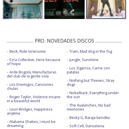
PRO. NOVEDADES DISCOS
Beck, Ride lonesome
Train, Mad dog in the fog
Ezra Collective, Here because
Jungle, Sunshine
of hope
Los Zigarros, Carne con
Arde Bogotá, Manufacturas
patatas
del club de la gente sola
Nothing but Thieves, Stray
Los Enemigos, Canciones
dogs
chulas
Nickelback, Everything under
Roger Taylor, Violence insane
the sun
in a beautiful world
The Avalanches, No bad
Leon Bridges, Happiness
memories
anytime
Becky G, Baraja bendita
Alabama Shakes, I must be
dreaming
Soft Cell, Danceteria