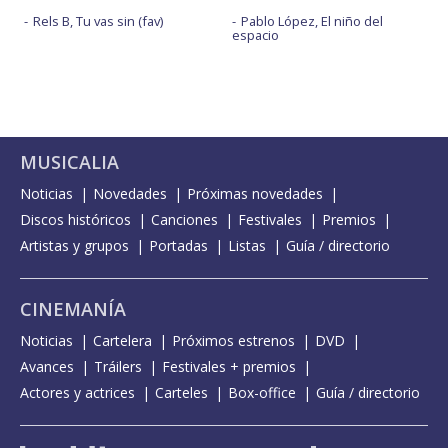
Rels B, Tu vas sin (fav)
Pablo López, El niño del
espacio
MUSICALIA
Noticias
Novedades
Próximas novedades
Discos históricos
Canciones
Festivales
Premios
Artistas y grupos
Portadas
Listas
Guía / directorio
CINEMANÍA
Noticias
Cartelera
Próximos estrenos
DVD
Avances
Tráilers
Festivales + premios
Actores y actrices
Carteles
Box-office
Guía / directorio