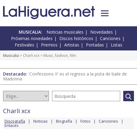
MUSICALIA:
Noticias musicales
Novedades
Próximas novedades
Discos históricos
Canciones
Festivales
Premios
Artistas
Portadas
Listas
Musicalia
>
Charli xcx
> Music, fashion, film
Destacado:
'Confessions II' es el regreso a la pista de baile de
Madonna
Charli xcx
Discografía
Noticias
Biografía
Fotos
Canciones
Enlaces