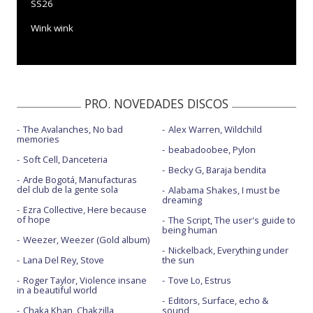
SS26
Wink wink
PRO. NOVEDADES DISCOS
The Avalanches, No bad
Alex Warren, Wildchild
memories
beabadoobee, Pylon
Soft Cell, Danceteria
Becky G, Baraja bendita
Arde Bogotá, Manufacturas
del club de la gente sola
Alabama Shakes, I must be
dreaming
Ezra Collective, Here because
of hope
The Script, The user's guide to
being human
Weezer, Weezer (Gold album)
Nickelback, Everything under
Lana Del Rey, Stove
the sun
Roger Taylor, Violence insane
Tove Lo, Estrus
in a beautiful world
Editors, Surface, echo &
Chaka Khan, Chakzilla
sound