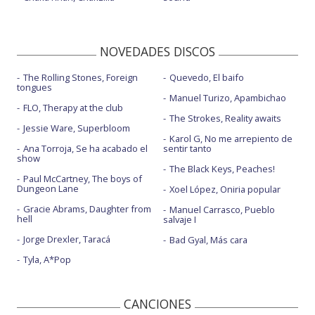
NOVEDADES DISCOS
The Rolling Stones, Foreign
Quevedo, El baifo
tongues
Manuel Turizo, Apambichao
FLO, Therapy at the club
The Strokes, Reality awaits
Jessie Ware, Superbloom
Karol G, No me arrepiento de
Ana Torroja, Se ha acabado el
sentir tanto
show
The Black Keys, Peaches!
Paul McCartney, The boys of
Dungeon Lane
Xoel López, Oniria popular
Gracie Abrams, Daughter from
Manuel Carrasco, Pueblo
hell
salvaje I
Jorge Drexler, Taracá
Bad Gyal, Más cara
Tyla, A*Pop
CANCIONES