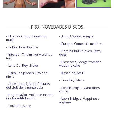
PRO. NOVEDADES DISCOS
Ellie Goulding, I know too
Anni B Sweet, Alegría
much
Europe, Come this madness
Tokio Hotel, Encore
Nothing but Thieves, Stray
Interpol, This mirror weighs a
dogs
ton
Blossoms, Songs from the
Lana Del Rey, Stove
wedding cake
Carly Rae Jepsen, Day and
Kasabian, Act III
night
Tove Lo, Estrus
Arde Bogotá, Manufacturas
del club de la gente sola
Los Enemigos, Canciones
chulas
Roger Taylor, Violence insane
in a beautiful world
Leon Bridges, Happiness
anytime
Toundra, Siete