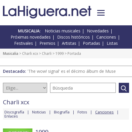
MUSICALIA:
Noticias musicales
Novedades
Próximas novedades
Discos históricos
Canciones
Festivales
Premios
Artistas
Portadas
Listas
Musicalia
>
Charli xcx
>
Charli
>
1999
> Portada
Destacado:
'The wow! signal' es el décimo álbum de Muse
Charli xcx
Discografía
Noticias
Biografía
Fotos
Canciones
Enlaces
1999