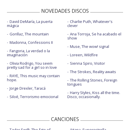
NOVEDADES DISCOS
David DeMaría, La puerta
Charlie Puth, Whatever's
mágica
clever
Gorillaz, The mountain
Ana Torroja, Se ha acabado el
show
Madonna, Confessions II
Muse, The wow! signal
Fangoria, La verdad o la
imaginación
Loreen, Wildfire
Olivia Rodrigo, You seem
Sienna Spiro, Visitor
pretty sad for a girl so in love
The Strokes, Reality awaits
RAYE, This music may contain
hope.
The Rolling Stones, Foreign
tongues
Jorge Drexler, Taracá
Harry Styles, Kiss all the time.
Siloé, Terrorismo emocional
Disco, occasionally.
CANCIONES
Taylor Swift, The fate of
Aitana, Superestrella