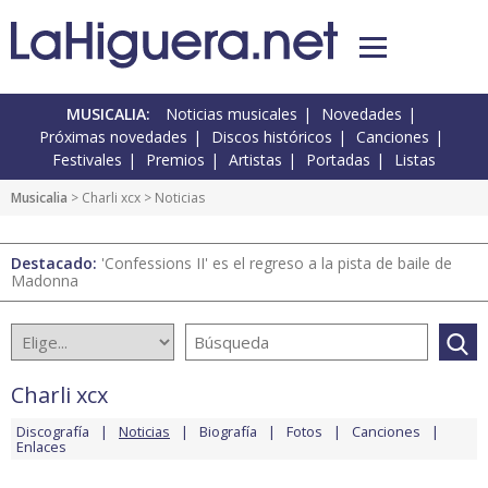
MUSICALIA:
Noticias musicales
Novedades
Próximas novedades
Discos históricos
Canciones
Festivales
Premios
Artistas
Portadas
Listas
Musicalia
>
Charli xcx
> Noticias
Destacado:
'Confessions II' es el regreso a la pista de baile de
Madonna
Charli xcx
Discografía
Noticias
Biografía
Fotos
Canciones
Enlaces