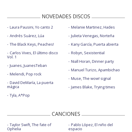
NOVEDADES DISCOS
Laura Pausini, Yo canto 2
Melanie Martinez, Hades
Andrés Suárez, Lúa
Julieta Venegas, Norteña
The Black Keys, Peaches!
Kany García, Puerta abierta
Carlos Vives, El último disco
Robyn, Sexistential
Vol. 1
Niall Horan, Dinner party
Juanes, JuanesTeban
Manuel Turizo, Apambichao
Melendi, Pop rock
Muse, The wow! signal
David DeMaría, La puerta
mágica
James Blake, Trying times
Tyla, A*Pop
CANCIONES
Taylor Swift, The fate of
Pablo López, El niño del
Ophelia
espacio