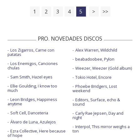
1
2
3
4
5
>
>>
PRO. NOVEDADES DISCOS
Los Zigarros, Carne con
Alex Warren, Wildchild
patatas
beabadoobee, Pylon
Los Enemigos, Canciones
chulas
Weezer, Weezer (Gold album)
Sam Smith, Hazel eyes
Tokio Hotel, Encore
Ellie Goulding, I know too
Phoebe Bridgers, Lost
much
weekend
Leon Bridges, Happiness
Editors, Surface, echo &
anytime
sound
Soft Cell, Danceteria
Carly Rae Jepsen, Day and
night
Álvaro de Luna, Azulejos
Interpol, This mirror weighs a
Ezra Collective, Here because
ton
of hope