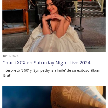
18/11/2024
Charli XCX en Saturday Night Live 2024
Interpretó '360' y 'Sympathy is a knife' de su éxitoso álbum
'Brat'