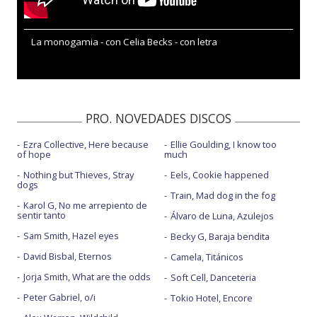
La monogamia - con Celia Becks - con letra
PRO. NOVEDADES DISCOS
Ezra Collective, Here because
Ellie Goulding, I know too
of hope
much
Nothing but Thieves, Stray
Eels, Cookie happened
dogs
Train, Mad dog in the fog
Karol G, No me arrepiento de
sentir tanto
Álvaro de Luna, Azulejos
Sam Smith, Hazel eyes
Becky G, Baraja bendita
David Bisbal, Eternos
Camela, Titánicos
Jorja Smith, What are the odds
Soft Cell, Danceteria
Peter Gabriel, o/i
Tokio Hotel, Encore