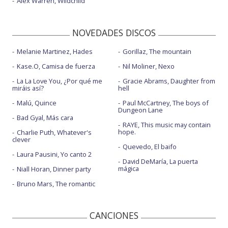
Alex Warren, Wildchild
NOVEDADES DISCOS
Melanie Martinez, Hades
Gorillaz, The mountain
Kase.O, Camisa de fuerza
Nil Moliner, Nexo
La La Love You, ¿Por qué me
Gracie Abrams, Daughter from
miráis así?
hell
Malú, Quince
Paul McCartney, The boys of
Dungeon Lane
Bad Gyal, Más cara
RAYE, This music may contain
hope.
Charlie Puth, Whatever's
clever
Quevedo, El baifo
Laura Pausini, Yo canto 2
David DeMaría, La puerta
mágica
Niall Horan, Dinner party
Bruno Mars, The romantic
CANCIONES