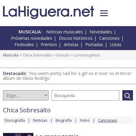
MUSICALIA:
Noticias musicales
Novedades
Próximas novedades
Discos históricos
Canciones
Festivales
Premios
Artistas
Portadas
Listas
Musicalia
>
Chica Sobresalto
>
Oráculo
> La monogamia
Destacado:
'You seem pretty sad for a girl so in love' es el tercer
álbum de Olivia Rodrigo
Chica Sobresalto
Discografía
Noticias
Biografía
Fotos
Canciones