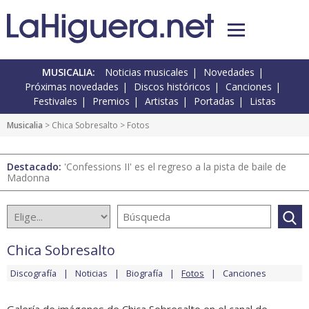
MUSICALIA:
Noticias musicales
Novedades
Próximas novedades
Discos históricos
Canciones
Festivales
Premios
Artistas
Portadas
Listas
Musicalia
>
Chica Sobresalto
> Fotos
Destacado:
'Confessions II' es el regreso a la pista de baile de
Madonna
Chica Sobresalto
Discografía
Noticias
Biografía
Fotos
Canciones