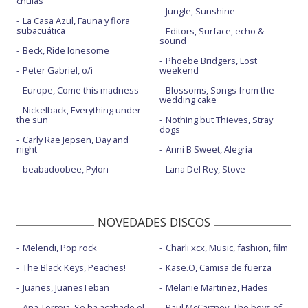
chulas
Jungle, Sunshine
La Casa Azul, Fauna y flora
subacuática
Editors, Surface, echo &
sound
Beck, Ride lonesome
Phoebe Bridgers, Lost
Peter Gabriel, o/i
weekend
Europe, Come this madness
Blossoms, Songs from the
wedding cake
Nickelback, Everything under
the sun
Nothing but Thieves, Stray
dogs
Carly Rae Jepsen, Day and
night
Anni B Sweet, Alegría
beabadoobee, Pylon
Lana Del Rey, Stove
NOVEDADES DISCOS
Melendi, Pop rock
Charli xcx, Music, fashion, film
The Black Keys, Peaches!
Kase.O, Camisa de fuerza
Juanes, JuanesTeban
Melanie Martinez, Hades
Ana Torroja, Se ha acabado el
Paul McCartney, The boys of