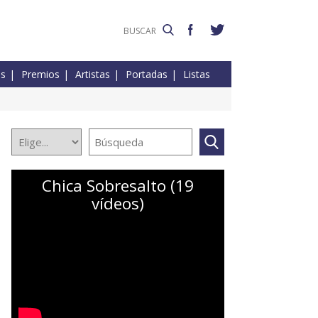
es
Premios
Artistas
Portadas
Listas
Chica Sobresalto (19
vídeos)