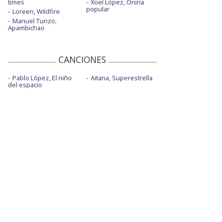
times
Xoel López, Oniria
popular
Loreen, Wildfire
Manuel Turizo,
Apambichao
CANCIONES
Pablo López, El niño
Aitana, Superestrella
del espacio