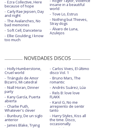
Roger Taylor, Violence
Ezra Collective, Here
insane in a beautiful
because of hope
Mala feminista
world
Carly Rae Jepsen, Day
Tove Lo, Estrus
and night
Poquita cosa - con Veintiuno
Nothing but Thieves,
The Avalanches, No
Stray dogs
bad memories
Progesterona - con Beth
Álvaro de Luna,
Soft Cell, Danceteria
Azulejos
Ellie Goulding, I know
Selección natural
too much
Sertralina
NOVEDADES DISCOS
Tu nirvana - visualizer
Virgen de la luz
Holly Humberstone,
Carlos Vives, El último
Cruel world
disco Vol. 1
Triángulo de Amor
Bruno Mars, The
Bizarro, Mi catedral
romantic
Niall Horan, Dinner
Andrés Suárez, Lúa
party
Rels B: love love
Kany García, Puerta
FLAKK
abierta
Karol G, No me
Charlie Puth,
arrepiento de sentir
Whatever's clever
tanto
Bunbury, De un siglo
Harry Styles, Kiss all
anterior
the time. Disco,
occasionally.
James Blake, Trying