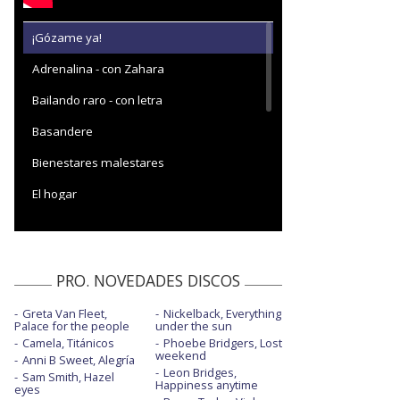
¡Gózame ya!
Adrenalina - con Zahara
Bailando raro - con letra
Basandere
Bienestares malestares
El hogar
Fuera de la fiesta
Fusión del núcleo
PRO. NOVEDADES DISCOS
La estrella
Greta Van Fleet,
Nickelback, Everything
La monogamia - con Celia Becks - con
Palace for the people
under the sun
letra
Camela, Titánicos
Phoebe Bridgers, Lost
weekend
Anni B Sweet, Alegría
La torre
Leon Bridges,
Sam Smith, Hazel
Happiness anytime
eyes
Llorando con Bad Gyal