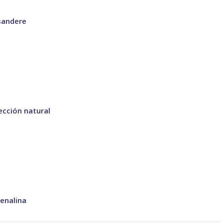
sandere
ección natural
renalina