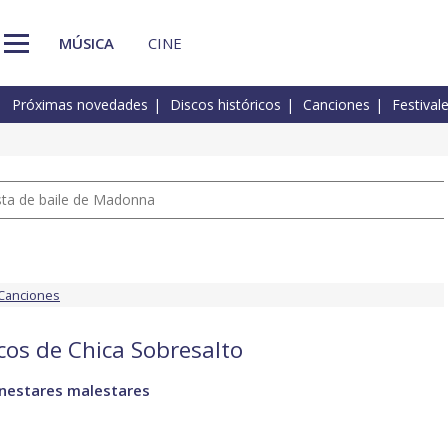
MÚSICA
CINE
Próximas novedades
Discos históricos
Canciones
Festival
pista de baile de Madonna
Canciones
scos de Chica Sobresalto
enestares malestares