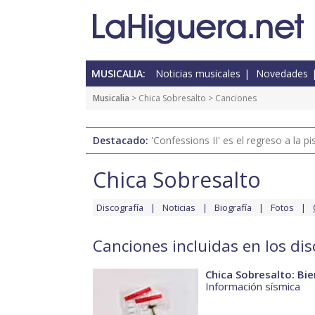
MUSICALIA:
Noticias musicales
Novedades
Musicalia
>
Chica Sobresalto
> Canciones
Destacado:
'Confessions II' es el regreso a la 
Chica Sobresalto
Discografía
Noticias
Biografía
Fotos
Canciones incluidas en los di
Chica Sobresalto: Bi
Información sísmica