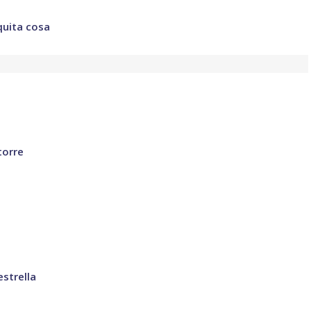
quita cosa
torre
estrella