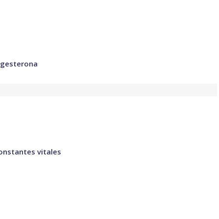
ogesterona
onstantes vitales