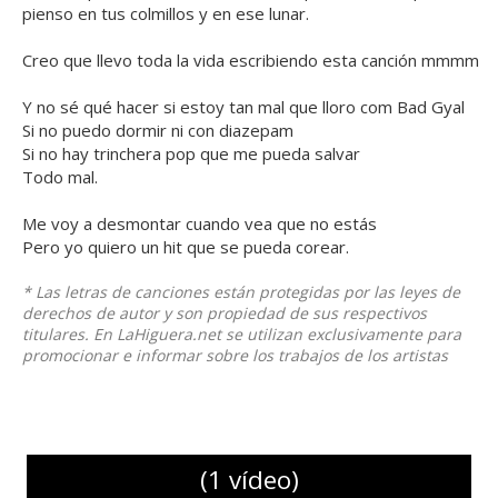
pienso en tus colmillos y en ese lunar.
Creo que llevo toda la vida escribiendo esta canción mmmm
Y no sé qué hacer si estoy tan mal que lloro com Bad Gyal
Si no puedo dormir ni con diazepam
Si no hay trinchera pop que me pueda salvar
Todo mal.
Me voy a desmontar cuando vea que no estás
Pero yo quiero un hit que se pueda corear.
* Las letras de canciones están protegidas por las leyes de
derechos de autor y son propiedad de sus respectivos
titulares. En LaHiguera.net se utilizan exclusivamente para
promocionar e informar sobre los trabajos de los artistas
(1 vídeo)