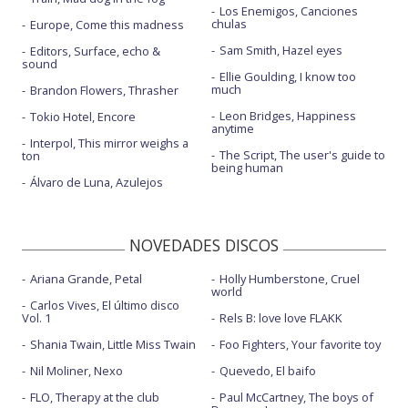
Los Enemigos, Canciones
chulas
Europe, Come this madness
Sam Smith, Hazel eyes
Editors, Surface, echo &
sound
Ellie Goulding, I know too
much
Brandon Flowers, Thrasher
Leon Bridges, Happiness
Tokio Hotel, Encore
anytime
Interpol, This mirror weighs a
The Script, The user's guide to
ton
being human
Álvaro de Luna, Azulejos
NOVEDADES DISCOS
Ariana Grande, Petal
Holly Humberstone, Cruel
world
Carlos Vives, El último disco
Vol. 1
Rels B: love love FLAKK
Shania Twain, Little Miss Twain
Foo Fighters, Your favorite toy
Nil Moliner, Nexo
Quevedo, El baifo
FLO, Therapy at the club
Paul McCartney, The boys of