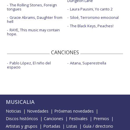
Dungeon Lane
The Rolling Stones, Foreign
tongues
Laura Pausini, Yo canto 2
Gracie Abrams, Daughter from
Siloé, Terrorismo emocional
hell
The Black Keys, Peaches!
RAYE, This music may contain
hope.
CANCIONES
Pablo López, El niño del
Aitana, Superestrella
espacio
MUSICALIA
Noticias
Novedades
Próximas novedades
Discos históricos
Canciones
Festivales
Premios
Artistas y grupos
Portadas
Listas
Guía / directorio