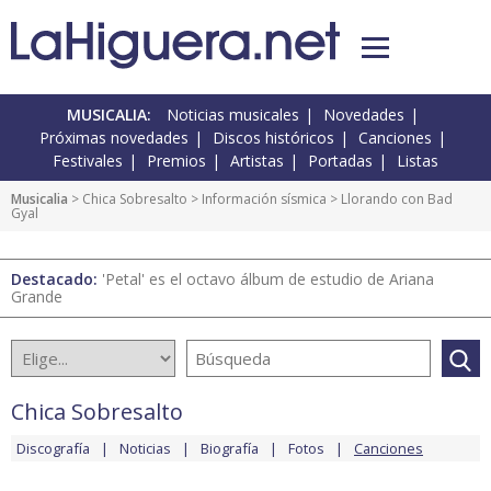
MUSICALIA:
Noticias musicales
Novedades
Próximas novedades
Discos históricos
Canciones
Festivales
Premios
Artistas
Portadas
Listas
Musicalia
>
Chica Sobresalto
>
Información sísmica
> Llorando con Bad
Gyal
Destacado:
'Petal' es el octavo álbum de estudio de Ariana
Grande
Chica Sobresalto
Discografía
Noticias
Biografía
Fotos
Canciones