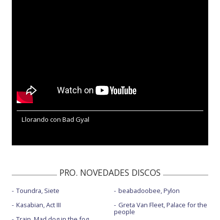
Llorando con Bad Gyal
PRO. NOVEDADES DISCOS
Toundra, Siete
beabadoobee, Pylon
Kasabian, Act III
Greta Van Fleet, Palace for the
people
Train, Mad dog in the fog