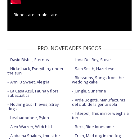
Bienestares malestares
PRO. NOVEDADES DISCOS
David Bisbal, Eternos
Lana Del Rey, Stove
Nickelback, Everything under
Sam Smith, Hazel eyes
the sun
Blossoms, Songs from the
Anni B Sweet, Alegría
wedding cake
La Casa Azul, Fauna y flora
Jungle, Sunshine
subacuática
Arde Bogotá, Manufacturas
Nothing but Thieves, Stray
del club de la gente sola
dogs
Interpol, This mirror weighs a
beabadoobee, Pylon
ton
Alex Warren, Wildchild
Beck, Ride lonesome
Alabama Shakes, I must be
Train, Mad dog in the fog