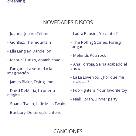
dreaming
NOVEDADES DISCOS
Juanes, JuanesTeban
Laura Pausini, Yo canto 2
Gorillaz, The mountain
The Rolling Stones, Foreign
tongues
Ella Langley, Dandelion
Melendi, Pop rock
Manuel Turizo, Apambichao
Ana Torroja, Se ha acabado el
show
Fangoria, La verdad o la
imaginación
La La Love You, ¿Por qué me
miráis así?
James Blake, Trying times
Foo Fighters, Your favorite toy
David DeMaría, La puerta
mágica
Niall Horan, Dinner party
Shania Twain, Little Miss Twain
Bunbury, De un siglo anterior
CANCIONES