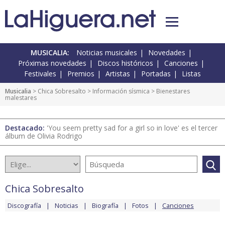
MUSICALIA:
Noticias musicales
Novedades
Próximas novedades
Discos históricos
Canciones
Festivales
Premios
Artistas
Portadas
Listas
Musicalia
>
Chica Sobresalto
>
Información sísmica
> Bienestares
malestares
Destacado:
'You seem pretty sad for a girl so in love' es el tercer
álbum de Olivia Rodrigo
Chica Sobresalto
Discografía
Noticias
Biografía
Fotos
Canciones