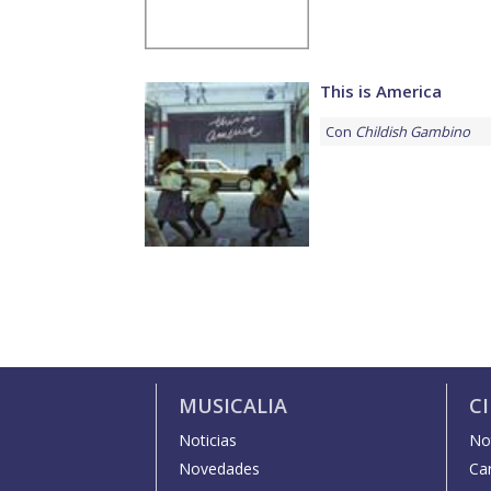
This is America
Con
Childish Gambino
MUSICALIA
C
Noticias
Not
Novedades
Car