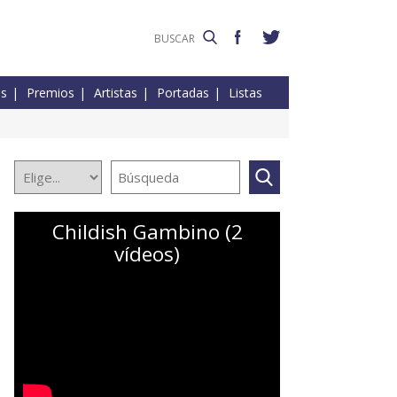
es
Premios
Artistas
Portadas
Listas
Childish Gambino (2
vídeos)