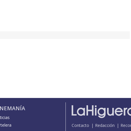
INEMANÍA
icias
telera
Contacto
Redacción
Reco