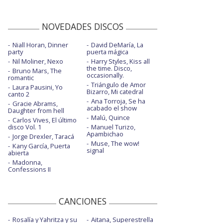
NOVEDADES DISCOS
Niall Horan, Dinner
David DeMaría, La
party
puerta mágica
Nil Moliner, Nexo
Harry Styles, Kiss all
the time. Disco,
Bruno Mars, The
occasionally.
romantic
Triángulo de Amor
Laura Pausini, Yo
Bizarro, Mi catedral
canto 2
Ana Torroja, Se ha
Gracie Abrams,
acabado el show
Daughter from hell
Malú, Quince
Carlos Vives, El último
disco Vol. 1
Manuel Turizo,
Apambichao
Jorge Drexler, Taracá
Muse, The wow!
Kany García, Puerta
signal
abierta
Madonna,
Confessions II
CANCIONES
Rosalía y Yahritza y su
Aitana, Superestrella