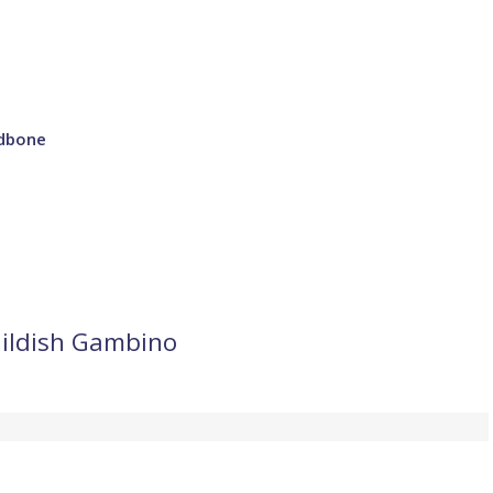
edbone
hildish Gambino