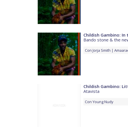
Childish Gambino: In 
Bando stone & the ne
Con
Jorja Smith
Amaara
Childish Gambino: Lit
Atavista
Con
Young Nudy