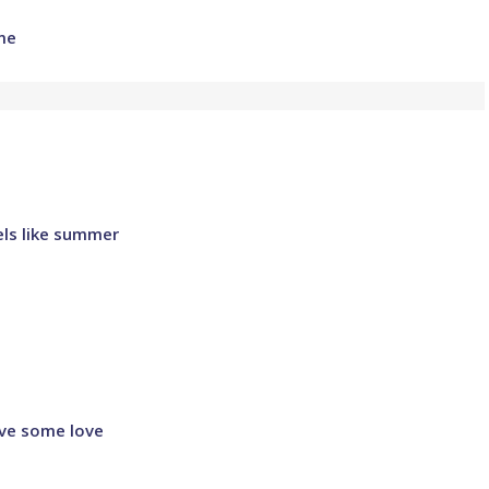
me
els like summer
ave some love