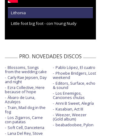
Lithonia
Little foot big foot - con Young Nudy
PRO. NOVEDADES DISCOS
Blossoms, Songs
Pablo López, El cuatro
from the wedding cake
Phoebe Bridgers, Lost
Carly Rae Jepsen, Day
weekend
and night
Editors, Surface, echo
Ezra Collective, Here
& sound
because of hope
Los Enemigos,
Álvaro de Luna,
Canciones chulas
Azulejos
Anni B Sweet, Alegría
Train, Mad dog in the
Kasabian, Act III
fog
Weezer, Weezer
Los Zigarros, Carne
(Gold album)
con patatas
beabadoobee, Pylon
Soft Cell, Danceteria
Lana Del Rey, Stove