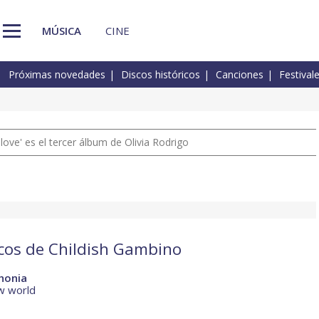
MÚSICA
CINE
Próximas novedades
Discos históricos
Canciones
Festival
 love' es el tercer álbum de Olivia Rodrigo
scos de Childish Gambino
thonia
w world