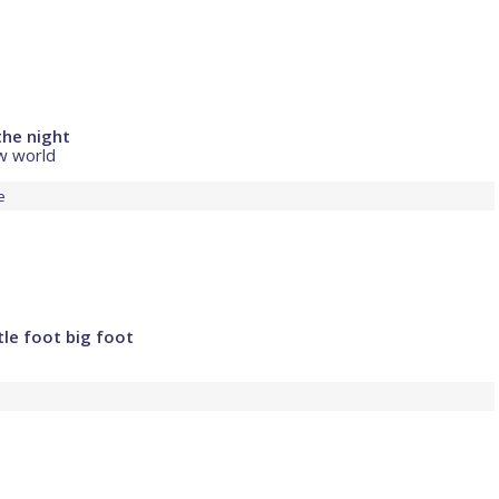
the night
w world
e
tle foot big foot