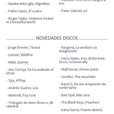
ton
Natalie Imbruglia, Algorithm
Peter Gabriel, o/i
Pablo López, El cuatro
Roger Taylor, Violence insane
in a beautiful world
NOVEDADES DISCOS
Jorge Drexler, Taracá
Fangoria, La verdad o la
imaginación
Loreen, Wildfire
Harry Styles, Kiss all the time.
Disco, occasionally.
Malú, Quince
Niall Horan, Dinner party
Ana Torroja, Se ha acabado el
show
Gorillaz, The mountain
Tyla, A*Pop
Karol G, No me arrepiento de
sentir tanto
Andrés Suárez, Lúa
Bad Gyal, Más cara
Melendi, Pop rock
The Black Keys, Peaches!
Triángulo de Amor Bizarro, Mi
catedral
Kany García, Puerta abierta