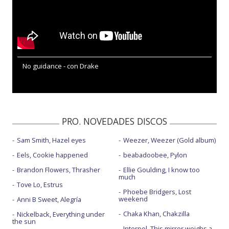
No guidance - con Drake
PRO. NOVEDADES DISCOS
Sam Smith, Hazel eyes
Weezer, Weezer (Gold album)
Eels, Cookie happened
beabadoobee, Pylon
Brandon Flowers, Thrasher
Ellie Goulding, I know too
much
Tove Lo, Estrus
Phoebe Bridgers, Lost
weekend
Anni B Sweet, Alegría
Chaka Khan, Chakzilla
Nickelback, Everything under
the sun
Interpol, This mirror weighs a