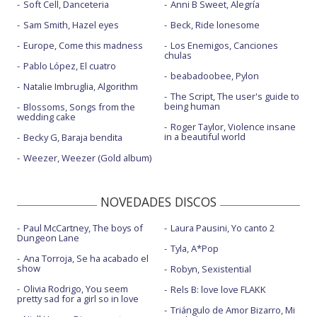
Training season
Soft Cell, Danceteria
Anni B Sweet, Alegría
Sam Smith, Hazel eyes
Beck, Ride lonesome
Training season - BRIT Awards 2024
Europe, Come this madness
Los Enemigos, Canciones
Training season - con letra
chulas
Pablo López, El cuatro
beabadoobee, Pylon
Training season - London sessions
Natalie Imbruglia, Algorithm
The Script, The user's guide to
Training season / Houdini - Live at The GRAMMYs 2024
being human
Blossoms, Songs from the
wedding cake
Roger Taylor, Violence insane
in a beautiful world
Becky G, Baraja bendita
Weezer, Weezer (Gold album)
NOVEDADES DISCOS
Paul McCartney, The boys of
Laura Pausini, Yo canto 2
Dungeon Lane
Tyla, A*Pop
Ana Torroja, Se ha acabado el
show
Robyn, Sexistential
Olivia Rodrigo, You seem
Rels B: love love FLAKK
pretty sad for a girl so in love
Triángulo de Amor Bizarro, Mi