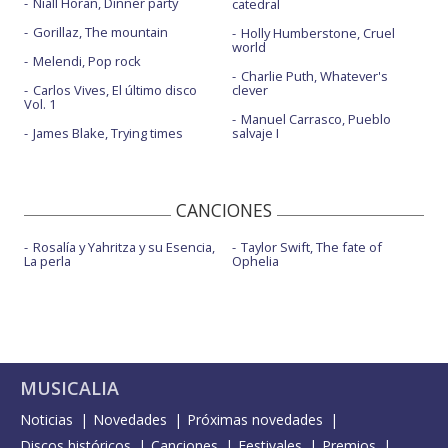
Niall Horan, Dinner party
catedral
Gorillaz, The mountain
Holly Humberstone, Cruel
world
Melendi, Pop rock
Charlie Puth, Whatever's
Carlos Vives, El último disco
clever
Vol. 1
Manuel Carrasco, Pueblo
James Blake, Trying times
salvaje I
CANCIONES
Rosalía y Yahritza y su Esencia,
Taylor Swift, The fate of
La perla
Ophelia
MUSICALIA
Noticias
Novedades
Próximas novedades
Discos históricos
Canciones
Festivales
Premios