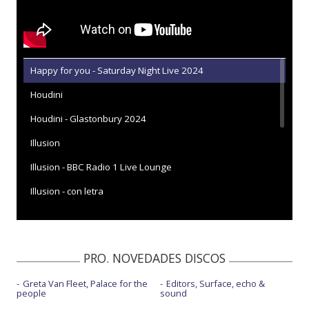
Happy for you - Saturday Night Live 2024
Houdini
Houdini - Glastonbury 2024
Illusion
Illusion - BBC Radio 1 Live Lounge
Illusion - con letra
Illusion - London sessions
Illusion - Saturday Night Live 2024
PRO. NOVEDADES DISCOS
These walls - con Pierre de Maere - con letra
Greta Van Fleet, Palace for the
Editors, Surface, echo &
These walls - Visualiser
people
sound