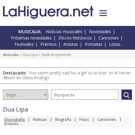
MUSICALIA:
Noticias musicales
Novedades
Próximas novedades
Discos históricos
Canciones
Festivales
Premios
Artistas
Portadas
Listas
Musicalia
>
Dua Lipa
> Radical optimism
Destacado:
'You seem pretty sad for a girl so in love' es el tercer
álbum de Olivia Rodrigo
Dua Lipa
Discografía
Noticias
Biografía
Fotos
Canciones
Enlaces