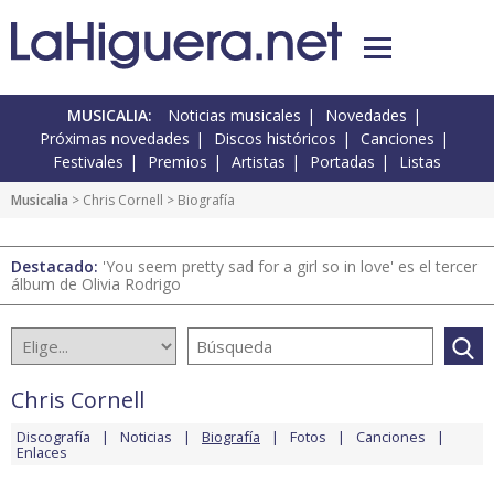
MUSICALIA:
Noticias musicales
Novedades
Próximas novedades
Discos históricos
Canciones
Festivales
Premios
Artistas
Portadas
Listas
Musicalia
>
Chris Cornell
> Biografía
Destacado:
'You seem pretty sad for a girl so in love' es el tercer
álbum de Olivia Rodrigo
Chris Cornell
Discografía
Noticias
Biografía
Fotos
Canciones
Enlaces