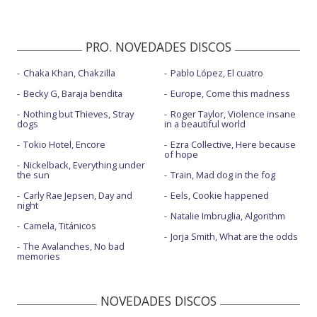
PRO. NOVEDADES DISCOS
Chaka Khan, Chakzilla
Pablo López, El cuatro
Becky G, Baraja bendita
Europe, Come this madness
Nothing but Thieves, Stray
Roger Taylor, Violence insane
dogs
in a beautiful world
Tokio Hotel, Encore
Ezra Collective, Here because
of hope
Nickelback, Everything under
the sun
Train, Mad dog in the fog
Carly Rae Jepsen, Day and
Eels, Cookie happened
night
Natalie Imbruglia, Algorithm
Camela, Titánicos
Jorja Smith, What are the odds
The Avalanches, No bad
memories
NOVEDADES DISCOS