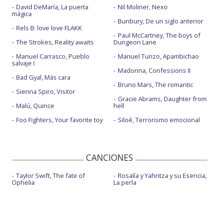
David DeMaría, La puerta
Nil Moliner, Nexo
mágica
Bunbury, De un siglo anterior
Rels B: love love FLAKK
Paul McCartney, The boys of
The Strokes, Reality awaits
Dungeon Lane
Manuel Carrasco, Pueblo
Manuel Turizo, Apambichao
salvaje I
Madonna, Confessions II
Bad Gyal, Más cara
Bruno Mars, The romantic
Sienna Spiro, Visitor
Gracie Abrams, Daughter from
Malú, Quince
hell
Foo Fighters, Your favorite toy
Siloé, Terrorismo emocional
CANCIONES
Taylor Swift, The fate of
Rosalía y Yahritza y su Esencia,
Ophelia
La perla