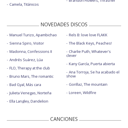
Brandon Flowers, Thrasher
Camela, Titánicos
NOVEDADES DISCOS
Manuel Turizo, Apambichao
Rels B: love love FLAKK
Sienna Spiro, Visitor
The Black Keys, Peaches!
Madonna, Confessions II
Charlie Puth, Whatever's
clever
Andrés Suárez, Lúa
Kany García, Puerta abierta
FLO, Therapy at the club
Ana Torroja, Se ha acabado el
show
Bruno Mars, The romantic
Gorillaz, The mountain
Bad Gyal, Más cara
Loreen, Wildfire
Julieta Venegas, Norteña
Ella Langley, Dandelion
CANCIONES