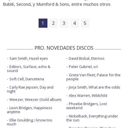
Bublé, Second, y Mumford & Sons, entre muchos otros
1
2
3
4
5
PRO. NOVEDADES DISCOS
Sam Smith, Hazel eyes
David Bisbal, Eternos
Editors, Surface, echo &
Peter Gabriel, o/i
sound
Greta Van Fleet, Palace for the
Soft Cell, Danceteria
people
Carly Rae Jepsen, Day and
Jorja Smith, What are the odds
night
Alex Warren, Wildchild
Weezer, Weezer (Gold album)
Phoebe Bridgers, Lost
Leon Bridges, Happiness
weekend
anytime
Nickelback, Everything under
Ellie Goulding, I know too
the sun
much