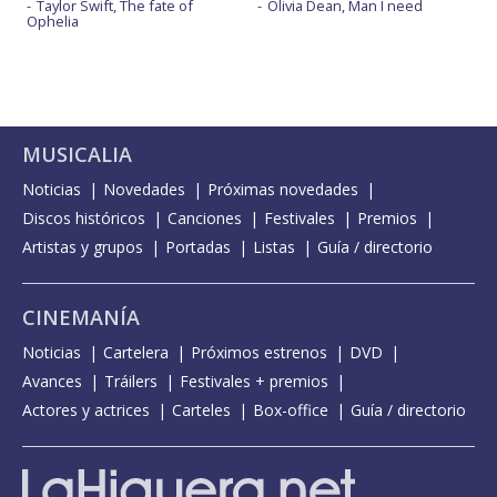
Taylor Swift, The fate of
Olivia Dean, Man I need
Ophelia
MUSICALIA
Noticias
Novedades
Próximas novedades
Discos históricos
Canciones
Festivales
Premios
Artistas y grupos
Portadas
Listas
Guía / directorio
CINEMANÍA
Noticias
Cartelera
Próximos estrenos
DVD
Avances
Tráilers
Festivales + premios
Actores y actrices
Carteles
Box-office
Guía / directorio