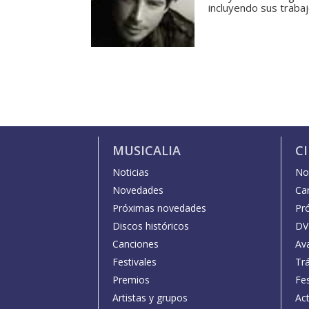
incluyendo sus trabaj
MUSICALIA
C
Noticias
Not
Novedades
Car
Próximas novedades
Pr
Discos históricos
DV
Canciones
Av
Festivales
Trá
Premios
Fe
Artistas y grupos
Act