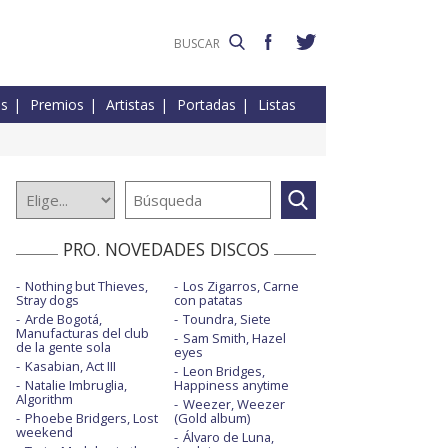
es
Premios
Artistas
Portadas
Listas
PRO. NOVEDADES DISCOS
Nothing but Thieves,
Los Zigarros, Carne
Stray dogs
con patatas
Arde Bogotá,
Toundra, Siete
Manufacturas del club
Sam Smith, Hazel
de la gente sola
eyes
Kasabian, Act III
Leon Bridges,
Natalie Imbruglia,
Happiness anytime
Algorithm
Weezer, Weezer
Phoebe Bridgers, Lost
(Gold album)
weekend
Álvaro de Luna,