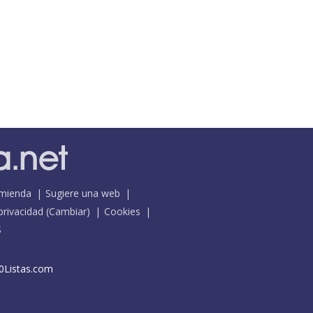
mienda
Sugiere una web
 privacidad
(
Cambiar
)
Cookies
S
0Listas.com