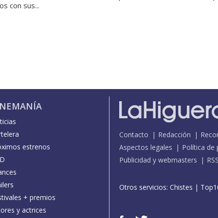
os con sus...
INEMANÍA
icias
telera
Contacto
Redacción
Reco
óximos estrenos
Aspectos legales
Política de
D
Publicidad y webmasters
RS
ances
ilers
Otros servicios:
Chistes
|
Top1
stivales + premios
ores y actrices