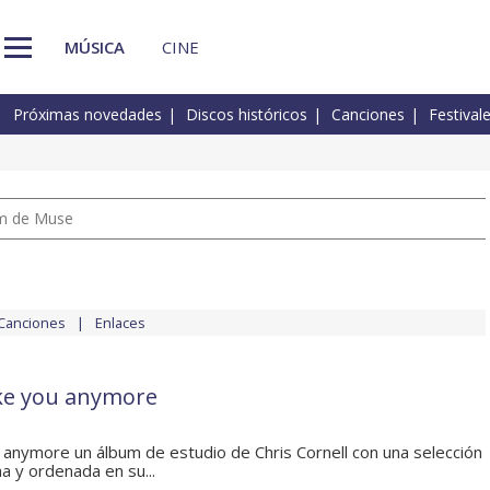
MÚSICA
CINE
Próximas novedades
Discos históricos
Canciones
Festival
um de Muse
Canciones
Enlaces
ike you anymore
u anymore un álbum de estudio de Chris Cornell con una selección
a y ordenada en su...