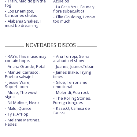
Train, Mad dog in the
Azulejos
fog
La Casa Azul, Fauna y
Los Enemigos,
flora subacuática
Canciones chulas
Ellie Goulding, I know
Alabama Shakes, I
too much
must be dreaming
NOVEDADES DISCOS
RAYE, This music may
Ana Torroja, Se ha
contain hope.
acabado el show
Ariana Grande, Petal
Juanes, JuanesTeban
Manuel Carrasco,
James Blake, Trying
Pueblo salvaje I
times
Jessie Ware,
Siloé, Terrorismo
Superbloom
emocional
Muse, The wow!
Melendi, Pop rock
signal
The Rolling Stones,
Nil Moliner, Nexo
Foreign tongues
Malú, Quince
Kase.O, Camisa de
fuerza
Tyla, A*Pop
Melanie Martinez,
Hades