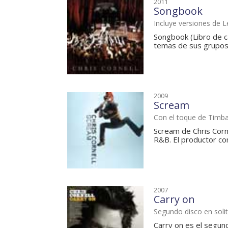
2011
Songbook
Incluye versiones de 
Songbook (Libro de ca
temas de sus grupos:
2009
Scream
Con el toque de Timb
Scream de Chris Corn
R&B. El productor com
2007
Carry on
Segundo disco en solit
Carry on es el segund