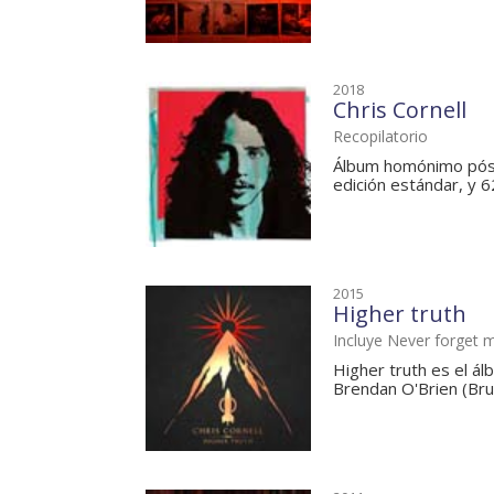
2018
Chris Cornell
Recopilatorio
Álbum homónimo póstu
edición estándar, y 62
2015
Higher truth
Incluye Never forget 
Higher truth es el ál
Brendan O'Brien (Bruc