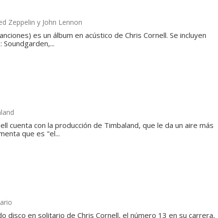
Led Zeppelin y John Lennon
nciones) es un álbum en acústico de Chris Cornell. Se incluyen
 Soundgarden,...
aland
ell cuenta con la producción de Timbaland, que le da un aire más
enta que es "el...
ario
o disco en solitario de Chris Cornell, el número 13 en su carrera,