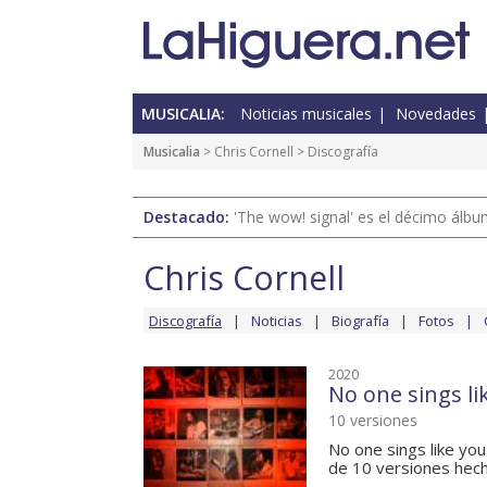
MUSICALIA:
Noticias musicales
Novedades
Musicalia
>
Chris Cornell
> Discografía
Destacado:
'The wow! signal' es el décimo álb
Chris Cornell
Discografía
Noticias
Biografía
Fotos
2020
No one sings l
10 versiones
No one sings like yo
de 10 versiones hech