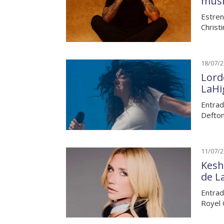
musi
Estren
Christ
18/07/
Lord
LaHi
Entrad
Defto
11/07/
Kesh
de L
Entrad
Royel 