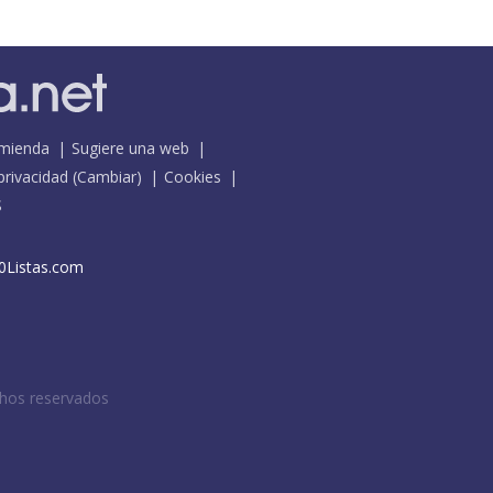
mienda
Sugiere una web
 privacidad
(
Cambiar
)
Cookies
S
0Listas.com
chos reservados