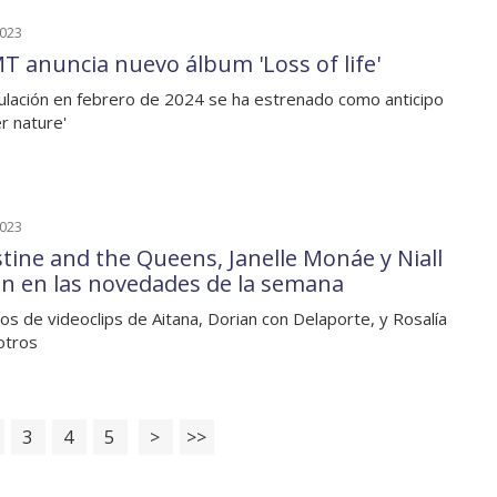
2023
 anuncia nuevo álbum 'Loss of life'
culación en febrero de 2024 se ha estrenado como anticipo
r nature'
2023
stine and the Queens, Janelle Monáe y Niall
n en las novedades de la semana
os de videoclips de Aitana, Dorian con Delaporte, y Rosalía
otros
3
4
5
>
>>