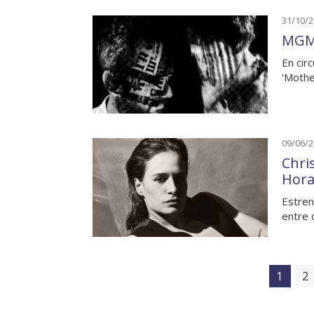
31/10/
MGMT
En cir
'Mothe
09/06/
Chri
Hora
Estren
entre 
1
2