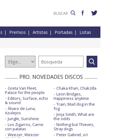
es
Premios
Artistas
Portadas
Listas
PRO. NOVEDADES DISCOS
Greta Van Fleet,
Chaka Khan, Chakzilla
Palace for the people
Leon Bridges,
Editors, Surface, echo
Happiness anytime
& sound
Train, Mad dog in the
Álvaro de Luna,
fog
Azulejos
Jorja Smith, What are
Jungle, Sunshine
the odds
Los Zigarros, Carne
Nothing but Thieves,
con patatas
Stray dogs
Weezer, Weezer
Peter Gabriel, o/i