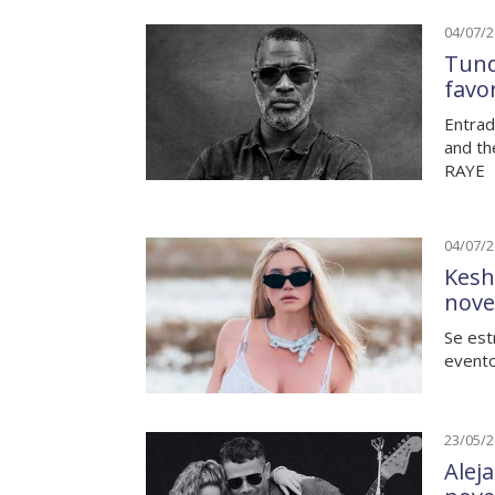
04/07/
Tund
favo
Entrad
and th
RAYE
04/07/
Kesh
nove
Se est
evento
23/05/
Alej