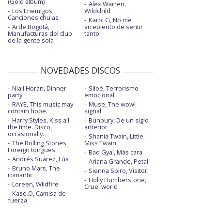
(Gold album)
Alex Warren,
Los Enemigos,
Wildchild
Canciones chulas
Karol G, No me
Arde Bogotá,
arrepiento de sentir
Manufacturas del club
tanto
de la gente sola
NOVEDADES DISCOS
Niall Horan, Dinner
Siloé, Terrorismo
party
emocional
RAYE, This music may
Muse, The wow!
contain hope.
signal
Harry Styles, Kiss all
Bunbury, De un siglo
the time. Disco,
anterior
occasionally.
Shania Twain, Little
The Rolling Stones,
Miss Twain
Foreign tongues
Bad Gyal, Más cara
Andrés Suárez, Lúa
Ariana Grande, Petal
Bruno Mars, The
Sienna Spiro, Visitor
romantic
Holly Humberstone,
Loreen, Wildfire
Cruel world
Kase.O, Camisa de
fuerza