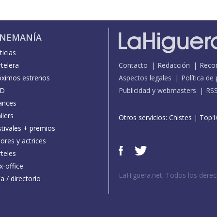
INEMANÍA
icias
telera
Contacto
Redacción
Reco
óximos estrenos
Aspectos legales
Política de
D
Publicidad y webmasters
RS
ances
ilers
Otros servicios:
Chistes
|
Top1
stivales + premios
ores y actrices
teles
x-office
LaHiguera.net. Todos los dere
a / directorio