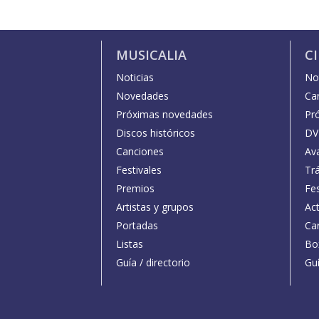
MUSICALIA
C
Noticias
Not
Novedades
Car
Próximas novedades
Pr
Discos históricos
DV
Canciones
Av
Festivales
Trá
Premios
Fe
Artistas y grupos
Act
Portadas
Car
Listas
Bo
Guía / directorio
Guí