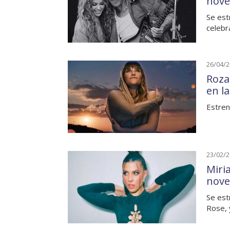
nove
Se est
celebr
26/04/
Roza
en l
Estren
23/02/
Miri
nove
Se est
Rose, 