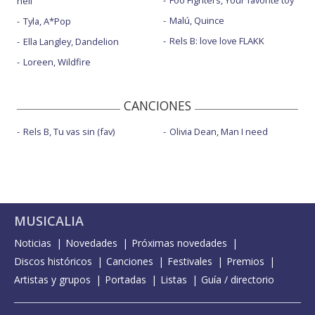
Foo Fighters, Your favorite toy
hell
Malú, Quince
Tyla, A*Pop
Rels B: love love FLAKK
Ella Langley, Dandelion
Loreen, Wildfire
CANCIONES
Rels B, Tu vas sin (fav)
Olivia Dean, Man I need
MUSICALIA
Noticias
Novedades
Próximas novedades
Discos históricos
Canciones
Festivales
Premios
Artistas y grupos
Portadas
Listas
Guía / directorio