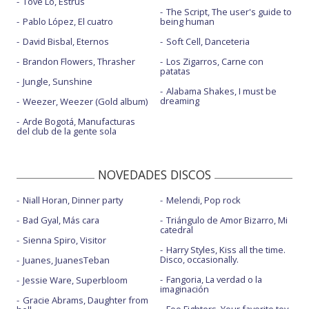
Tove Lo, Estrus
The Script, The user's guide to
Pablo López, El cuatro
being human
David Bisbal, Eternos
Soft Cell, Danceteria
Brandon Flowers, Thrasher
Los Zigarros, Carne con
patatas
Jungle, Sunshine
Alabama Shakes, I must be
dreaming
Weezer, Weezer (Gold album)
Arde Bogotá, Manufacturas
del club de la gente sola
NOVEDADES DISCOS
Niall Horan, Dinner party
Melendi, Pop rock
Bad Gyal, Más cara
Triángulo de Amor Bizarro, Mi
catedral
Sienna Spiro, Visitor
Harry Styles, Kiss all the time.
Disco, occasionally.
Juanes, JuanesTeban
Fangoria, La verdad o la
Jessie Ware, Superbloom
imaginación
Gracie Abrams, Daughter from