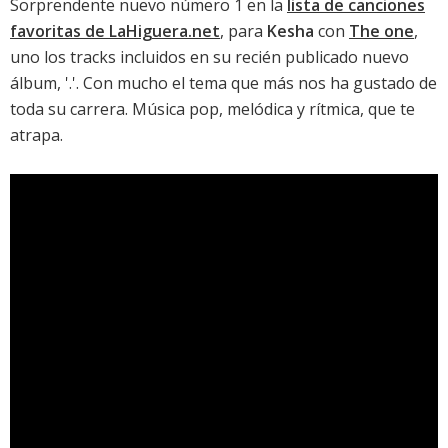
Sorprendente nuevo número 1 en la
lista de canciones
favoritas de LaHiguera.net
, para
Kesha
con
The one
,
uno los tracks incluidos en su recién publicado nuevo
álbum, '
.
'. Con mucho el tema que más nos ha gustado de
toda su carrera. Música pop, melódica y rítmica, que te
atrapa.