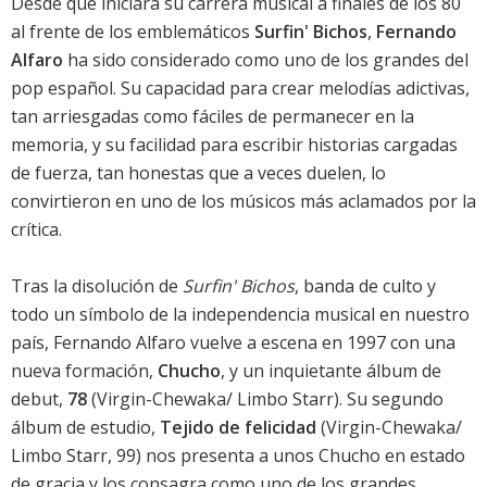
Desde que iniciara su carrera musical a finales de los 80
al frente de los emblemáticos
Surfin' Bichos
,
Fernando
Alfaro
ha sido considerado como uno de los grandes del
pop español. Su capacidad para crear melodías adictivas,
tan arriesgadas como fáciles de permanecer en la
memoria, y su facilidad para escribir historias cargadas
de fuerza, tan honestas que a veces duelen, lo
convirtieron en uno de los músicos más aclamados por la
crítica.
Tras la disolución de
Surfin' Bichos
, banda de culto y
todo un símbolo de la independencia musical en nuestro
país, Fernando Alfaro vuelve a escena en 1997 con una
nueva formación,
Chucho
, y un inquietante álbum de
debut,
78
(Virgin-Chewaka/ Limbo Starr). Su segundo
álbum de estudio,
Tejido de felicidad
(Virgin-Chewaka/
Limbo Starr, 99) nos presenta a unos Chucho en estado
de gracia y los consagra como uno de los grandes