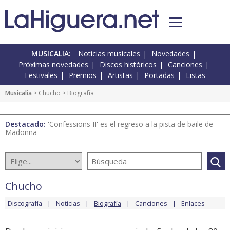
MUSICALIA:
Noticias musicales
Novedades
Próximas novedades
Discos históricos
Canciones
Festivales
Premios
Artistas
Portadas
Listas
Musicalia
>
Chucho
> Biografía
Destacado:
'Confessions II' es el regreso a la pista de baile de
Madonna
Chucho
Discografía
Noticias
Biografía
Canciones
Enlaces