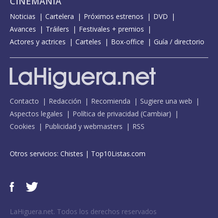
CINEMANÍA
Noticias
Cartelera
Próximos estrenos
DVD
Avances
Tráilers
Festivales + premios
Actores y actrices
Carteles
Box-office
Guía / directorio
Contacto
Redacción
Recomienda
Sugiere una web
Aspectos legales
Política de privacidad
(
Cambiar
)
Cookies
Publicidad y webmasters
RSS
Otros servicios:
Chistes
|
Top10Listas.com
LaHiguera.net. Todos los derechos reservados