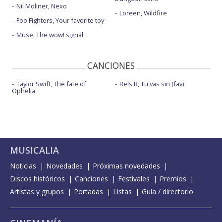
Nil Moliner, Nexo
Loreen, Wildfire
Foo Fighters, Your favorite toy
Muse, The wow! signal
CANCIONES
Taylor Swift, The fate of
Rels B, Tu vas sin (fav)
Ophelia
MUSICALIA
Noticias
Novedades
Próximas novedades
Discos históricos
Canciones
Festivales
Premios
Artistas y grupos
Portadas
Listas
Guía / directorio