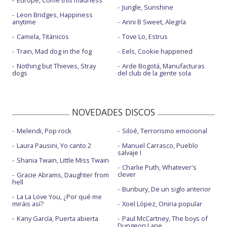
Europe, Come this madness
Jungle, Sunshine
Leon Bridges, Happiness
anytime
Anni B Sweet, Alegría
Camela, Titánicos
Tove Lo, Estrus
Train, Mad dog in the fog
Eels, Cookie happened
Nothing but Thieves, Stray
Arde Bogotá, Manufacturas
dogs
del club de la gente sola
NOVEDADES DISCOS
Melendi, Pop rock
Siloé, Terrorismo emocional
Laura Pausini, Yo canto 2
Manuel Carrasco, Pueblo
salvaje I
Shania Twain, Little Miss Twain
Charlie Puth, Whatever's
clever
Gracie Abrams, Daughter from
hell
Bunbury, De un siglo anterior
La La Love You, ¿Por qué me
miráis así?
Xoel López, Oniria popular
Kany García, Puerta abierta
Paul McCartney, The boys of
Dungeon Lane