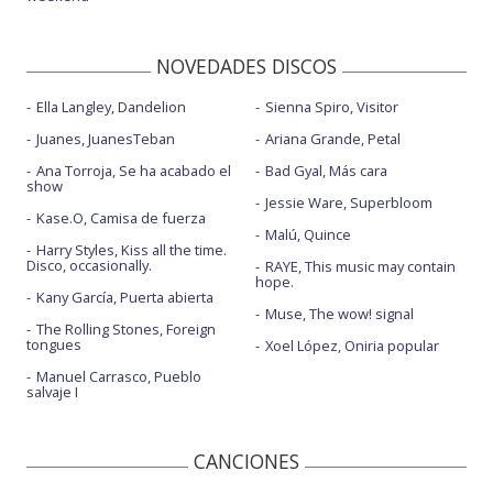
NOVEDADES DISCOS
Ella Langley, Dandelion
Sienna Spiro, Visitor
Juanes, JuanesTeban
Ariana Grande, Petal
Ana Torroja, Se ha acabado el
Bad Gyal, Más cara
show
Jessie Ware, Superbloom
Kase.O, Camisa de fuerza
Malú, Quince
Harry Styles, Kiss all the time.
Disco, occasionally.
RAYE, This music may contain
hope.
Kany García, Puerta abierta
Muse, The wow! signal
The Rolling Stones, Foreign
tongues
Xoel López, Oniria popular
Manuel Carrasco, Pueblo
salvaje I
CANCIONES