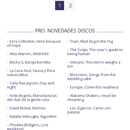
1
2
PRO. NOVEDADES DISCOS
Ezra Collective, Here because
Train, Mad dog in the fog
of hope
The Script, The user's guide to
Alex Warren, Wildchild
being human
Becky G, Baraja bendita
Interpol, This mirror weighs a
ton
La Casa Azul, Fauna y flora
subacuática
Blossoms, Songs from the
wedding cake
Carly Rae Jepsen, Day and
night
Europe, Come this madness
Arde Bogotá, Manufacturas
Alabama Shakes, I must be
del club de la gente sola
dreaming
David Bisbal, Eternos
Los Zigarros, Carne con
patatas
Natalie Imbruglia, Algorithm
Phoebe Bridgers, Lost
weekend