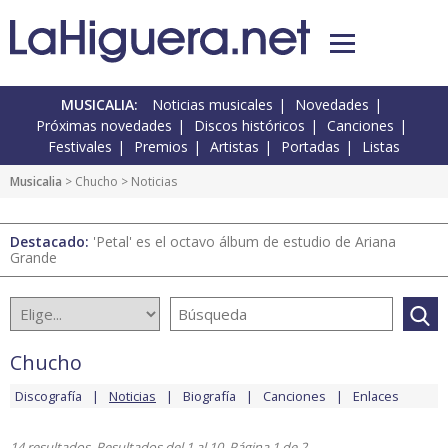
MUSICALIA:
Noticias musicales
Novedades
Próximas novedades
Discos históricos
Canciones
Festivales
Premios
Artistas
Portadas
Listas
Musicalia
>
Chucho
> Noticias
Destacado:
'Petal' es el octavo álbum de estudio de Ariana
Grande
Chucho
Discografía
Noticias
Biografía
Canciones
Enlaces
14 resultados. Resultados del 1 al 10. Página 1 de 2