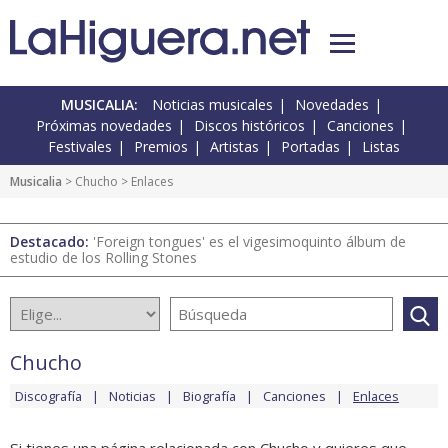
MUSICALIA:
Noticias musicales
Novedades
Próximas novedades
Discos históricos
Canciones
Festivales
Premios
Artistas
Portadas
Listas
Musicalia
>
Chucho
> Enlaces
Destacado:
'Foreign tongues' es el vigesimoquinto álbum de
estudio de los Rolling Stones
Chucho
Discografía
Noticias
Biografía
Canciones
Enlaces