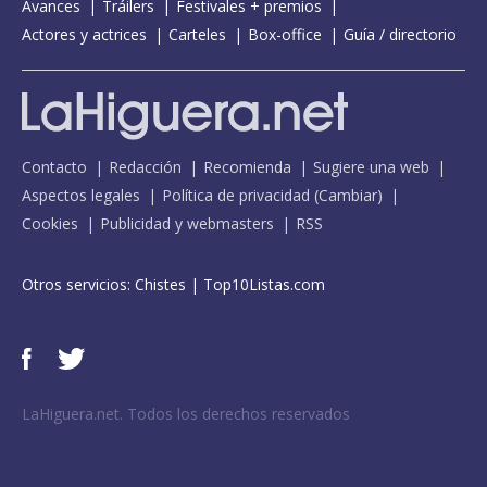
Avances
Tráilers
Festivales + premios
Actores y actrices
Carteles
Box-office
Guía / directorio
Contacto
Redacción
Recomienda
Sugiere una web
Aspectos legales
Política de privacidad
(
Cambiar
)
Cookies
Publicidad y webmasters
RSS
Otros servicios:
Chistes
|
Top10Listas.com
LaHiguera.net. Todos los derechos reservados