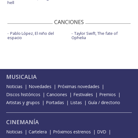
hell
CANCIONES
Pablo López, El niño del
Taylor Swift, The fate of
espacio
Ophelia
MUSICALIA
Noticias
Novedades
Próximas novedades
Discos históricos
Canciones
Festivales
Premios
Artistas y grupos
Portadas
Listas
Guía / directorio
CINEMANÍA
Noticias
Cartelera
Próximos estrenos
DVD