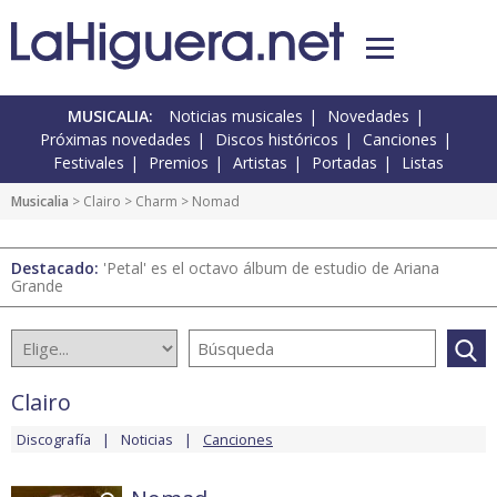
MUSICALIA:
Noticias musicales
Novedades
Próximas novedades
Discos históricos
Canciones
Festivales
Premios
Artistas
Portadas
Listas
Musicalia
>
Clairo
>
Charm
> Nomad
Destacado:
'Petal' es el octavo álbum de estudio de Ariana
Grande
Clairo
Discografía
Noticias
Canciones