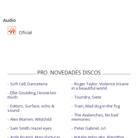
Audio
Oficial
PRO. NOVEDADES DISCOS
Soft Cell, Danceteria
Roger Taylor, Violence insane
in a beautiful world
Ellie Goulding, I know too
much
Toundra, Siete
Editors, Surface, echo &
Train, Mad dog in the fog
sound
The Avalanches, No bad
Alex Warren, Wildchild
memories
Sam Smith, Hazel eyes
Peter Gabriel, o/i
Arde Bogotá, Manufacturas
Natalie Imbruglia, Algorithm