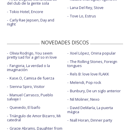
del club de la gente sola
Lana Del Rey, Stove
Tokio Hotel, Encore
Tove Lo, Estrus
Carly Rae Jepsen, Day and
night
NOVEDADES DISCOS
Olivia Rodrigo, You seem
Xoel López, Oniria popular
pretty sad for a girl so in love
The Rolling Stones, Foreign
Fangoria, La verdad o la
tongues
imaginación
Rels B: love love FLAKK
Kase.O, Camisa de fuerza
Melendi, Pop rock
Sienna Spiro, Visitor
Bunbury, De un siglo anterior
Manuel Carrasco, Pueblo
salvaje I
Nil Moliner, Nexo
Quevedo, El baifo
David DeMaría, La puerta
mágica
Triángulo de Amor Bizarro, Mi
catedral
Niall Horan, Dinner party
Gracie Abrams, Daughter from