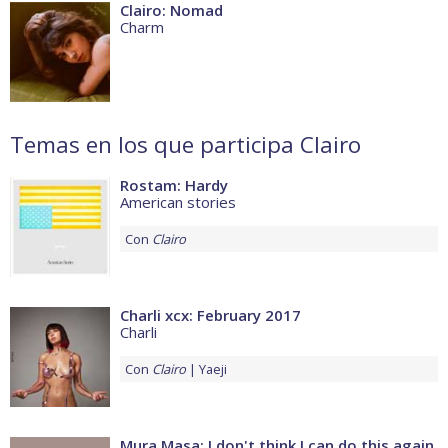
Clairo: Nomad
Charm
Temas en los que participa Clairo
Rostam: Hardy
American stories
Con
Clairo
Charli xcx: February 2017
Charli
Con
Clairo
Yaeji
Mura Masa: I don't think I can do this again