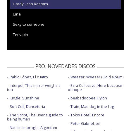
Hardy - con Rostam
Juna
Sexy to someone
Terrapin
PRO. NOVEDADES DISCOS
Pablo López, El cuatro
Weezer, Weezer (Gold album)
Interpol, This mirror weighs a
Ezra Collective, Here because
ton
of hope
Jungle, Sunshine
beabadoobee, Pylon
Soft Cell, Danceteria
Train, Mad dog in the fog
The Script, The user's guide to
Tokio Hotel, Encore
being human
Peter Gabriel, o/i
Natalie Imbruglia, Algorithm