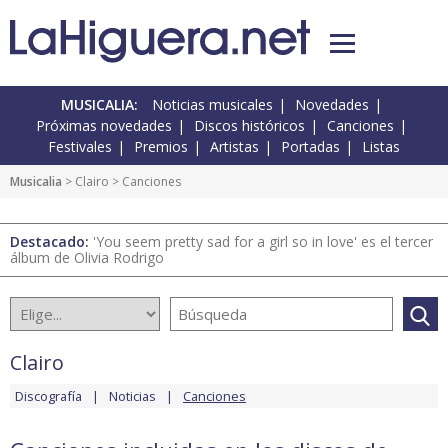
MUSICALIA:
Noticias musicales
Novedades
Próximas novedades
Discos históricos
Canciones
Festivales
Premios
Artistas
Portadas
Listas
Musicalia
>
Clairo
> Canciones
Destacado:
'You seem pretty sad for a girl so in love' es el tercer
álbum de Olivia Rodrigo
Clairo
Discografía
Noticias
Canciones