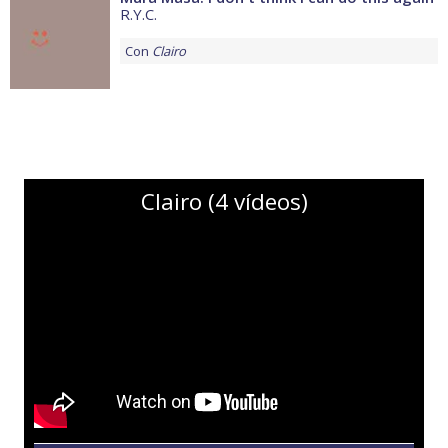
R.Y.C.
Con
Clairo
Clairo (4 vídeos)