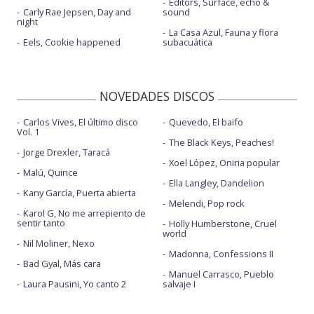
Editors, Surface, echo &
Carly Rae Jepsen, Day and
sound
night
La Casa Azul, Fauna y flora
Eels, Cookie happened
subacuática
NOVEDADES DISCOS
Carlos Vives, El último disco
Quevedo, El baifo
Vol. 1
The Black Keys, Peaches!
Jorge Drexler, Taracá
Xoel López, Oniria popular
Malú, Quince
Ella Langley, Dandelion
Kany García, Puerta abierta
Melendi, Pop rock
Karol G, No me arrepiento de
sentir tanto
Holly Humberstone, Cruel
world
Nil Moliner, Nexo
Madonna, Confessions II
Bad Gyal, Más cara
Manuel Carrasco, Pueblo
Laura Pausini, Yo canto 2
salvaje I