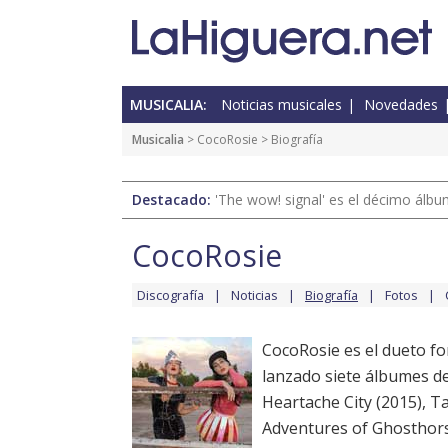
MUSICALIA:
Noticias musicales
Novedades
Musicalia
>
CocoRosie
> Biografía
Destacado:
'The wow! signal' es el décimo álb
CocoRosie
Discografía
Noticias
Biografía
Fotos
CocoRosie es el dueto f
lanzado siete álbumes de
Heartache City (2015), T
Adventures of Ghosthorse