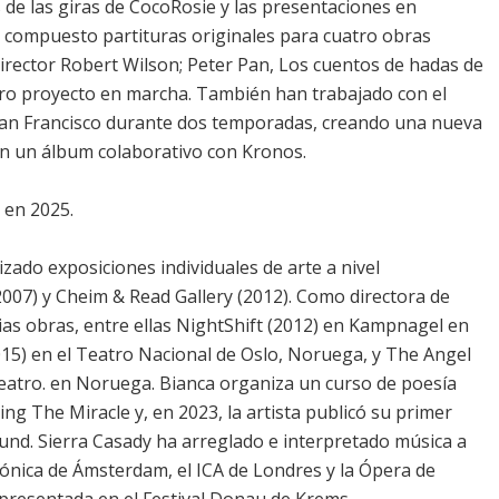
de las giras de CocoRosie y las presentaciones en
a compuesto partituras originales para cuatro obras
director Robert Wilson; Peter Pan, Los cuentos de hadas de
n otro proyecto en marcha. También han trabajado con el
 San Francisco durante dos temporadas, creando una nueva
en un álbum colaborativo con Kronos.
a en 2025.
izado exposiciones individuales de arte a nivel
(2007) y Cheim & Read Gallery (2012). Como directora de
ias obras, entre ellas NightShift (2012) en Kampnagel en
5) en el Teatro Nacional de Oslo, Noruega, y The Angel
eatro. en Noruega. Bianca organiza un curso de poesía
g The Miracle y, en 2023, la artista publicó su primer
ound. Sierra Casady ha arreglado e interpretado música a
fónica de Ámsterdam, el ICA de Londres y la Ópera de