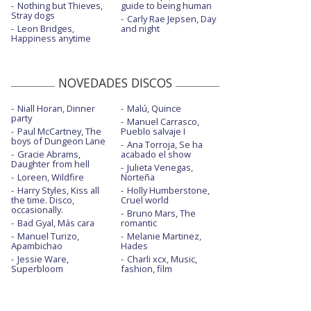
Nothing but Thieves,
guide to being human
Stray dogs
Carly Rae Jepsen, Day
Leon Bridges,
and night
Happiness anytime
NOVEDADES DISCOS
Niall Horan, Dinner
Malú, Quince
party
Manuel Carrasco,
Paul McCartney, The
Pueblo salvaje I
boys of Dungeon Lane
Ana Torroja, Se ha
Gracie Abrams,
acabado el show
Daughter from hell
Julieta Venegas,
Loreen, Wildfire
Norteña
Harry Styles, Kiss all
Holly Humberstone,
the time. Disco,
Cruel world
occasionally.
Bruno Mars, The
Bad Gyal, Más cara
romantic
Manuel Turizo,
Melanie Martinez,
Apambichao
Hades
Jessie Ware,
Charli xcx, Music,
Superbloom
fashion, film