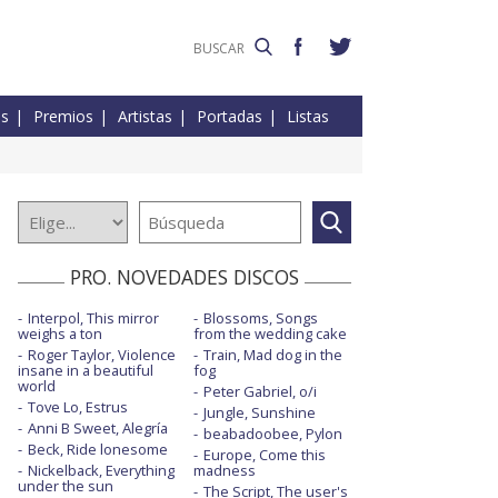
es
Premios
Artistas
Portadas
Listas
PRO. NOVEDADES DISCOS
Interpol, This mirror
Blossoms, Songs
weighs a ton
from the wedding cake
Roger Taylor, Violence
Train, Mad dog in the
insane in a beautiful
fog
world
Peter Gabriel, o/i
Tove Lo, Estrus
Jungle, Sunshine
Anni B Sweet, Alegría
beabadoobee, Pylon
Beck, Ride lonesome
Europe, Come this
Nickelback, Everything
madness
under the sun
The Script, The user's