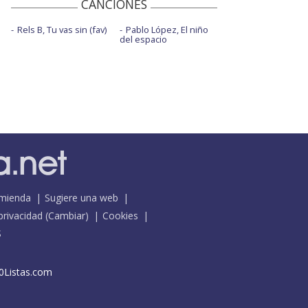
CANCIONES
Rels B, Tu vas sin (fav)
Pablo López, El niño
del espacio
mienda
Sugiere una web
 privacidad
(
Cambiar
)
Cookies
S
0Listas.com