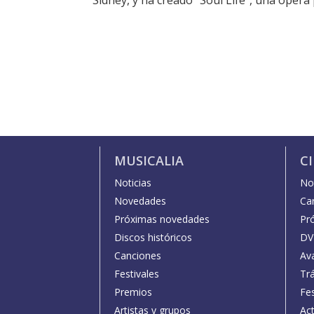
Sídney, y ha creado “Soul Life”, una ópera
MUSICALIA
C
Noticias
Not
Novedades
Car
Próximas novedades
Pr
Discos históricos
DV
Canciones
Av
Festivales
Trá
Premios
Fe
Artistas y grupos
Act