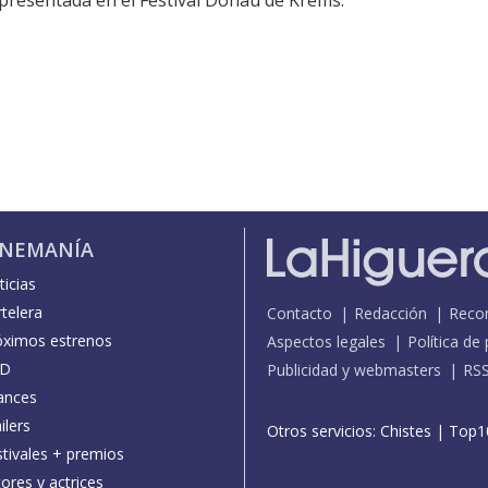
 presentada en el Festival Donau de Krems.
INEMANÍA
icias
telera
Contacto
Redacción
Reco
óximos estrenos
Aspectos legales
Política de
D
Publicidad y webmasters
RS
ances
ilers
Otros servicios:
Chistes
|
Top1
stivales + premios
ores y actrices