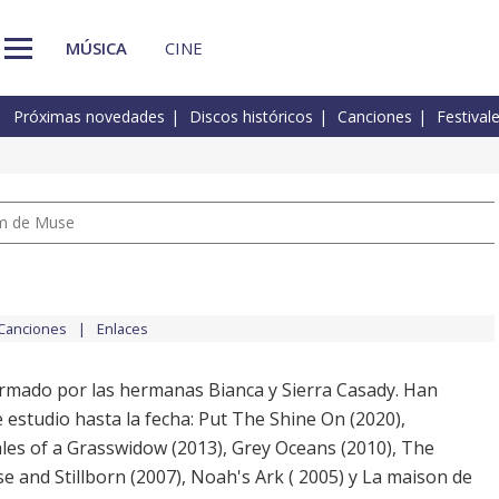
MÚSICA
CINE
Próximas novedades
Discos históricos
Canciones
Festival
um de Muse
Canciones
Enlaces
ormado por las hermanas Bianca y Sierra Casady. Han
 estudio hasta la fecha: Put The Shine On (2020),
ales of a Grasswidow (2013), Grey Oceans (2010), The
 and Stillborn (2007), Noah's Ark ( 2005) y La maison de