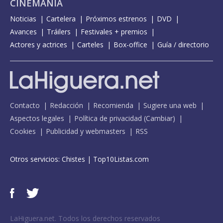
CINEMANÍA
Noticias
Cartelera
Próximos estrenos
DVD
Avances
Tráilers
Festivales + premios
Actores y actrices
Carteles
Box-office
Guía / directorio
Contacto
Redacción
Recomienda
Sugiere una web
Aspectos legales
Política de privacidad
(
Cambiar
)
Cookies
Publicidad y webmasters
RSS
Otros servicios:
Chistes
|
Top10Listas.com
LaHiguera.net. Todos los derechos reservados