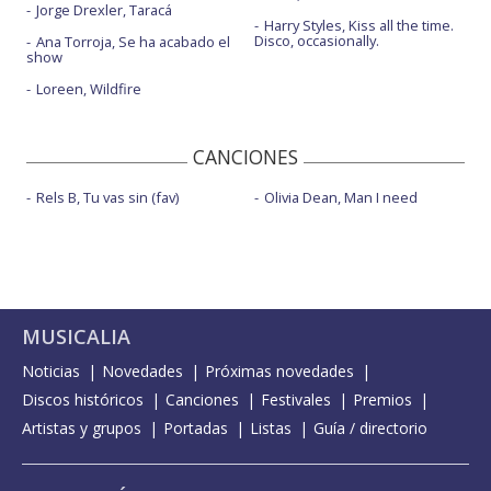
Jorge Drexler, Taracá
Harry Styles, Kiss all the time.
Disco, occasionally.
Ana Torroja, Se ha acabado el
show
Loreen, Wildfire
CANCIONES
Rels B, Tu vas sin (fav)
Olivia Dean, Man I need
MUSICALIA
Noticias
Novedades
Próximas novedades
Discos históricos
Canciones
Festivales
Premios
Artistas y grupos
Portadas
Listas
Guía / directorio