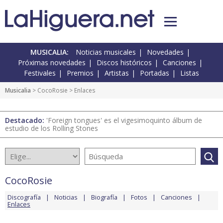
MUSICALIA:
Noticias musicales
Novedades
Próximas novedades
Discos históricos
Canciones
Festivales
Premios
Artistas
Portadas
Listas
Musicalia
>
CocoRosie
> Enlaces
Destacado:
'Foreign tongues' es el vigesimoquinto álbum de
estudio de los Rolling Stones
CocoRosie
Discografía
Noticias
Biografía
Fotos
Canciones
Enlaces