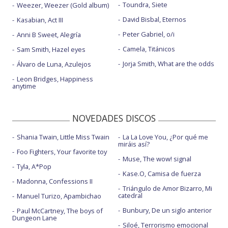
Toundra, Siete
Weezer, Weezer (Gold album)
David Bisbal, Eternos
Kasabian, Act III
Peter Gabriel, o/i
Anni B Sweet, Alegría
Camela, Titánicos
Sam Smith, Hazel eyes
Jorja Smith, What are the odds
Álvaro de Luna, Azulejos
Leon Bridges, Happiness
anytime
NOVEDADES DISCOS
Shania Twain, Little Miss Twain
La La Love You, ¿Por qué me
miráis así?
Foo Fighters, Your favorite toy
Muse, The wow! signal
Tyla, A*Pop
Kase.O, Camisa de fuerza
Madonna, Confessions II
Triángulo de Amor Bizarro, Mi
catedral
Manuel Turizo, Apambichao
Bunbury, De un siglo anterior
Paul McCartney, The boys of
Dungeon Lane
Siloé, Terrorismo emocional