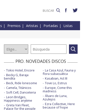
es
Premios
Artistas
Portadas
Listas
PRO. NOVEDADES DISCOS
Tokio Hotel, Encore
La Casa Azul, Fauna y
flora subacuática
Becky G, Baraja
bendita
Kasabian, Act III
Beck, Ride lonesome
Tove Lo, Estrus
Camela, Titánicos
Europe, Come this
madness
Soft Cell, Danceteria
Álvaro de Luna,
Leon Bridges,
Azulejos
Happiness anytime
Ezra Collective, Here
Greta Van Fleet,
because of hope
Palace for the people