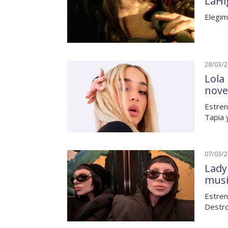
LaHi
Elegim
28/03/
Lola
nove
Estren
Tapia y
07/03/
Lady
musi
Estren
Destro