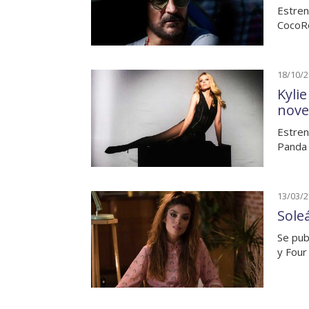
Estren
CocoRo
18/10/
Kyli
nove
Estren
Panda 
13/03/
Sole
Se pub
y Four