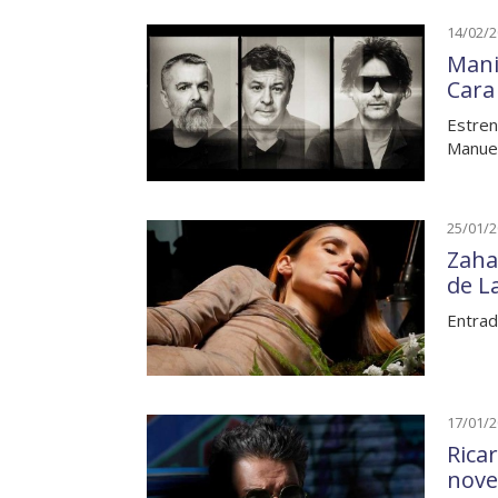
14/02/
Mani
Cara
Estren
Manuel
25/01/
Zaha
de L
Entrad
17/01/
Rica
nove