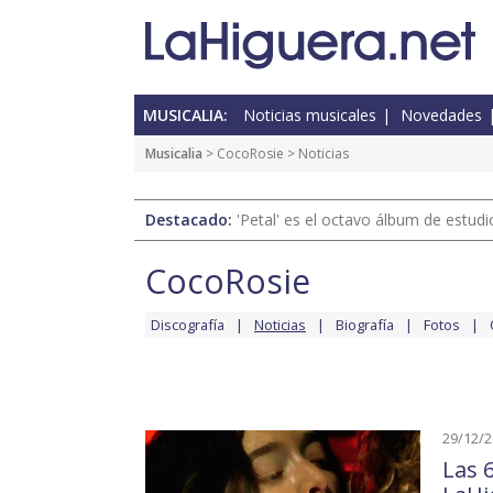
MUSICALIA:
Noticias musicales
Novedades
Musicalia
>
CocoRosie
> Noticias
Destacado:
'Petal' es el octavo álbum de estud
CocoRosie
Discografía
Noticias
Biografía
Fotos
29/12/
Las 