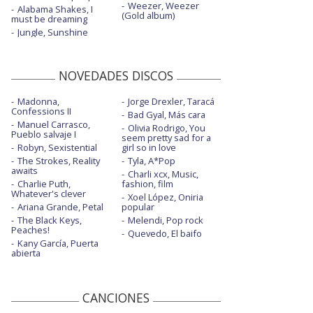
Weezer, Weezer
Alabama Shakes, I
(Gold album)
must be dreaming
Jungle, Sunshine
NOVEDADES DISCOS
Madonna,
Jorge Drexler, Taracá
Confessions II
Bad Gyal, Más cara
Manuel Carrasco,
Olivia Rodrigo, You
Pueblo salvaje I
seem pretty sad for a
Robyn, Sexistential
girl so in love
The Strokes, Reality
Tyla, A*Pop
awaits
Charli xcx, Music,
Charlie Puth,
fashion, film
Whatever's clever
Xoel López, Oniria
Ariana Grande, Petal
popular
The Black Keys,
Melendi, Pop rock
Peaches!
Quevedo, El baifo
Kany García, Puerta
abierta
CANCIONES