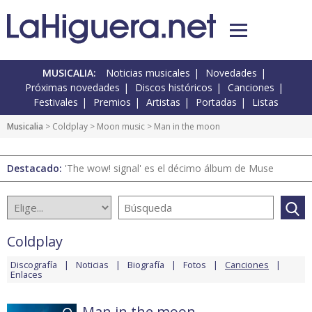
MUSICALIA:
Noticias musicales
Novedades
Próximas novedades
Discos históricos
Canciones
Festivales
Premios
Artistas
Portadas
Listas
Musicalia
>
Coldplay
>
Moon music
> Man in the moon
Destacado:
'The wow! signal' es el décimo álbum de Muse
Coldplay
Discografía
Noticias
Biografía
Fotos
Canciones
Enlaces
Man in the moon