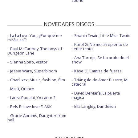
sound
NOVEDADES DISCOS
La La Love You, ¿Por qué me
Shania Twain, Little Miss Twain
miráis así?
Karol G, No me arrepiento de
Paul McCartney, The boys of
sentir tanto
Dungeon Lane
Ana Torroja, Se ha acabado el
Sienna Spiro, Visitor
show
Jessie Ware, Superbloom
Kase.O, Camisa de fuerza
Charli xcx, Music, fashion, film
Triángulo de Amor Bizarro, Mi
catedral
Malú, Quince
David DeMaría, La puerta
mágica
Laura Pausini, Yo canto 2
Ella Langley, Dandelion
Rels B: love love FLAKK
Gracie Abrams, Daughter from
hell