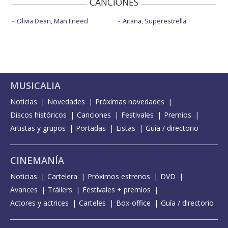
CANCIONES
Olivia Dean, Man I need
Aitana, Superestrella
MUSICALIA
Noticias
Novedades
Próximas novedades
Discos históricos
Canciones
Festivales
Premios
Artistas y grupos
Portadas
Listas
Guía / directorio
CINEMANÍA
Noticias
Cartelera
Próximos estrenos
DVD
Avances
Tráilers
Festivales + premios
Actores y actrices
Carteles
Box-office
Guía / directorio