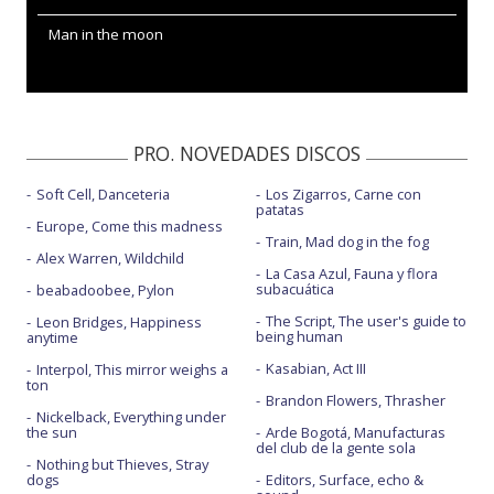
Man in the moon
PRO. NOVEDADES DISCOS
Soft Cell, Danceteria
Los Zigarros, Carne con
patatas
Europe, Come this madness
Train, Mad dog in the fog
Alex Warren, Wildchild
La Casa Azul, Fauna y flora
subacuática
beabadoobee, Pylon
The Script, The user's guide to
Leon Bridges, Happiness
being human
anytime
Kasabian, Act III
Interpol, This mirror weighs a
ton
Brandon Flowers, Thrasher
Nickelback, Everything under
the sun
Arde Bogotá, Manufacturas
del club de la gente sola
Nothing but Thieves, Stray
dogs
Editors, Surface, echo &