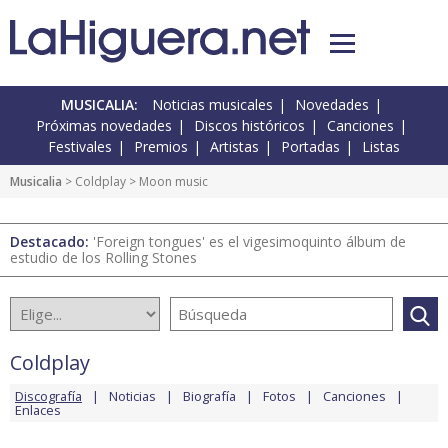
MUSICALIA:
Noticias musicales
Novedades
Próximas novedades
Discos históricos
Canciones
Festivales
Premios
Artistas
Portadas
Listas
Musicalia
>
Coldplay
> Moon music
Destacado:
'Foreign tongues' es el vigesimoquinto álbum de
estudio de los Rolling Stones
Coldplay
Discografía
Noticias
Biografía
Fotos
Canciones
Enlaces