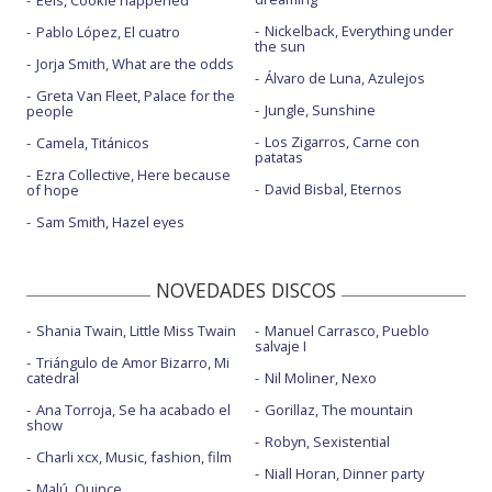
Eels, Cookie happened
We pray - con Tini, Little Simz, Burna Boy, Elyanna - Elyanna
Nickelback, Everything under
Pablo López, El cuatro
version
the sun
Jorja Smith, What are the odds
Álvaro de Luna, Azulejos
Greta Van Fleet, Palace for the
Jungle, Sunshine
people
Los Zigarros, Carne con
Camela, Titánicos
patatas
Ezra Collective, Here because
David Bisbal, Eternos
of hope
Sam Smith, Hazel eyes
NOVEDADES DISCOS
Shania Twain, Little Miss Twain
Manuel Carrasco, Pueblo
salvaje I
Triángulo de Amor Bizarro, Mi
catedral
Nil Moliner, Nexo
Ana Torroja, Se ha acabado el
Gorillaz, The mountain
show
Robyn, Sexistential
Charli xcx, Music, fashion, film
Niall Horan, Dinner party
Malú, Quince