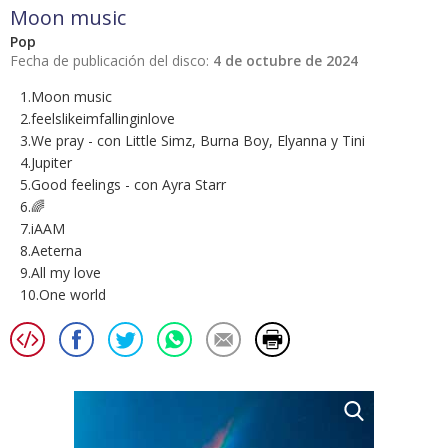
Moon music
Pop
Fecha de publicación del disco:
4 de octubre de 2024
1.Moon music
2.feelslikeimfallinginlove
3.We pray - con Little Simz, Burna Boy, Elyanna y Tini
4.Jupiter
5.Good feelings - con Ayra Starr
6.🌈
7.iAAM
8.Aeterna
9.All my love
10.One world