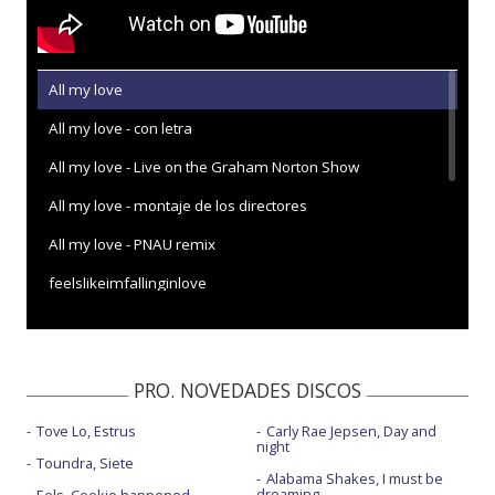
All my love
All my love - con letra
All my love - Live on the Graham Norton Show
All my love - montaje de los directores
All my love - PNAU remix
feelslikeimfallinginlove
feelslikeimfallinginlove - con Zerb
feelslikeimfallinginlove - Glastonbury 2024
PRO. NOVEDADES DISCOS
feelslikeimfallinginlove (A film for the future) - con letra
Tove Lo, Estrus
Carly Rae Jepsen, Day and
Man in the moon
night
Toundra, Siete
The karate kid
Alabama Shakes, I must be
dreaming