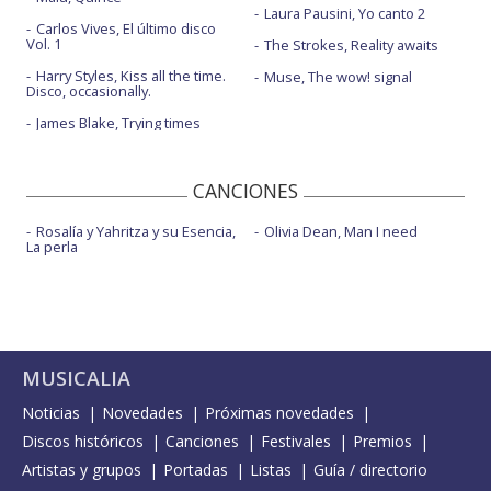
Laura Pausini, Yo canto 2
Carlos Vives, El último disco
Vol. 1
The Strokes, Reality awaits
Harry Styles, Kiss all the time.
Muse, The wow! signal
Disco, occasionally.
James Blake, Trying times
CANCIONES
Rosalía y Yahritza y su Esencia,
Olivia Dean, Man I need
La perla
MUSICALIA
Noticias
Novedades
Próximas novedades
Discos históricos
Canciones
Festivales
Premios
Artistas y grupos
Portadas
Listas
Guía / directorio