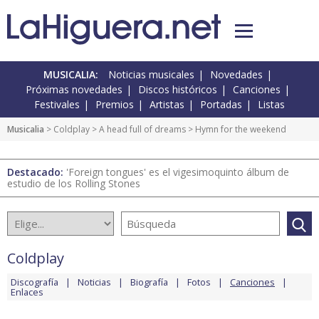
MUSICALIA:
Noticias musicales
Novedades
Próximas novedades
Discos históricos
Canciones
Festivales
Premios
Artistas
Portadas
Listas
Musicalia
>
Coldplay
>
A head full of dreams
> Hymn for the weekend
Destacado:
'Foreign tongues' es el vigesimoquinto álbum de
estudio de los Rolling Stones
Coldplay
Discografía
Noticias
Biografía
Fotos
Canciones
Enlaces