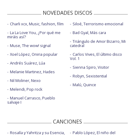
NOVEDADES DISCOS
Charli xcx, Music, fashion, film
Siloé, Terrorismo emocional
La La Love You, ¿Por qué me
Bad Gyal, Más cara
miráis así?
Triángulo de Amor Bizarro, Mi
Muse, The wow! signal
catedral
Xoel López, Oniria popular
Carlos Vives, El último disco
Vol. 1
Andrés Suárez, Lúa
Sienna Spiro, Visitor
Melanie Martinez, Hades
Robyn, Sexistential
Nil Moliner, Nexo
Malú, Quince
Melendi, Pop rock
Manuel Carrasco, Pueblo
salvaje I
CANCIONES
Rosalía y Yahritza y su Esencia,
Pablo López, El niño del