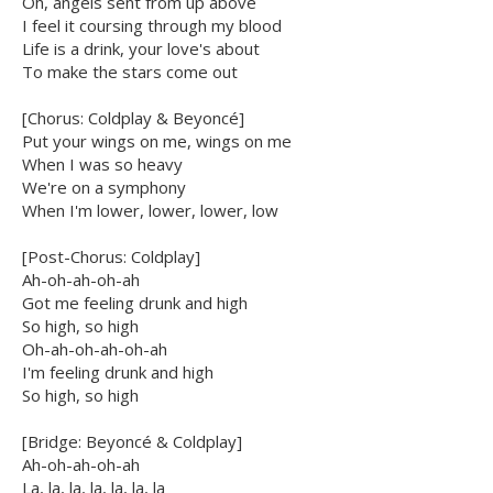
Oh, angels sent from up above
I feel it coursing through my blood
Life is a drink, your love's about
To make the stars come out
[Chorus: Coldplay & Beyoncé]
Put your wings on me, wings on me
When I was so heavy
We're on a symphony
When I'm lower, lower, lower, low
[Post-Chorus: Coldplay]
Ah-oh-ah-oh-ah
Got me feeling drunk and high
So high, so high
Oh-ah-oh-ah-oh-ah
I'm feeling drunk and high
So high, so high
[Bridge: Beyoncé & Coldplay]
Ah-oh-ah-oh-ah
La, la, la, la, la, la, la