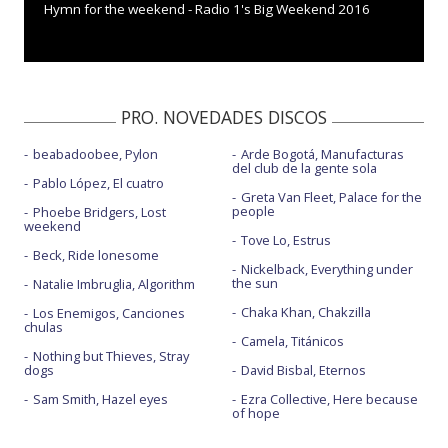
Hymn for the weekend - Radio 1's Big Weekend 2016
PRO. NOVEDADES DISCOS
beabadoobee, Pylon
Arde Bogotá, Manufacturas
del club de la gente sola
Pablo López, El cuatro
Greta Van Fleet, Palace for the
people
Phoebe Bridgers, Lost
weekend
Tove Lo, Estrus
Beck, Ride lonesome
Nickelback, Everything under
the sun
Natalie Imbruglia, Algorithm
Chaka Khan, Chakzilla
Los Enemigos, Canciones
chulas
Camela, Titánicos
Nothing but Thieves, Stray
dogs
David Bisbal, Eternos
Sam Smith, Hazel eyes
Ezra Collective, Here because
of hope