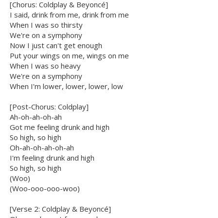
[Chorus: Coldplay & Beyoncé]
I said, drink from me, drink from me
When I was so thirsty
We're on a symphony
Now I just can't get enough
Put your wings on me, wings on me
When I was so heavy
We're on a symphony
When I'm lower, lower, lower, low
[Post-Chorus: Coldplay]
Ah-oh-ah-oh-ah
Got me feeling drunk and high
So high, so high
Oh-ah-oh-ah-oh-ah
I'm feeling drunk and high
So high, so high
(Woo)
(Woo-ooo-ooo-woo)
[Verse 2: Coldplay & Beyoncé]