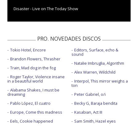
Disaster - Live on The Today Show
Disaster- MTV VMAs 2022
Holidays - con letra
PRO. NOVEDADES DISCOS
Jigsaw - con letra
Tokio Hotel, Encore
Editors, Surface, echo &
Killing me - con letra
sound
Brandon Flowers, Thrasher
Lonely dancers
Natalie Imbruglia, Algorithm
Train, Mad dog in the fog
Alex Warren, Wildchild
Memories
Roger Taylor, Violence insane
in a beautiful world
Interpol, This mirror weighs a
Memories - Live on The Today Show
ton
Alabama Shakes, I must be
dreaming
Peter Gabriel, o/i
Memories - Live Vevo
Pablo López, El cuatro
Becky G, Baraja bendita
Memories- MTV VMAs 2022
Europe, Come this madness
Kasabian, Act III
Overdrive
Eels, Cookie happened
Sam Smith, Hazel eyes
Overdrive - con la letra