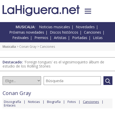
MUSICALIA:
Noticias musicales
Novedades
Próximas novedades
Discos históricos
Canciones
Festivales
Premios
Artistas
Portadas
Listas
Musicalia
>
Conan Gray
> Canciones
Destacado:
'Foreign tongues' es el vigesimoquinto álbum de
estudio de los Rolling Stones
Conan Gray
Discografía
Noticias
Biografía
Fotos
Canciones
Enlaces