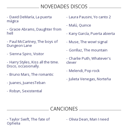
People watching
NOVEDADES DISCOS
People watching - con la letra
David DeMaría, La puerta
Laura Pausini, Yo canto 2
People watching - Live on The Today Show
mágica
Malú, Quince
Gracie Abrams, Daughter from
Telepath - con letra
hell
Kany García, Puerta abierta
The best - con letra
Paul McCartney, The boys of
Muse, The wow! signal
Dungeon Lane
This song
Gorillaz, The mountain
Sienna Spiro, Visitor
Charlie Puth, Whatever's
Vodka cranberry - con letra
Harry Styles, Kiss all the time.
clever
Disco, occasionally.
Vodka cranberry - MTV VMAs 2025
Melendi, Pop rock
Bruno Mars, The romantic
Julieta Venegas, Norteña
Yours
Juanes, JuanesTeban
Robyn, Sexistential
CANCIONES
Taylor Swift, The fate of
Olivia Dean, Man I need
Ophelia