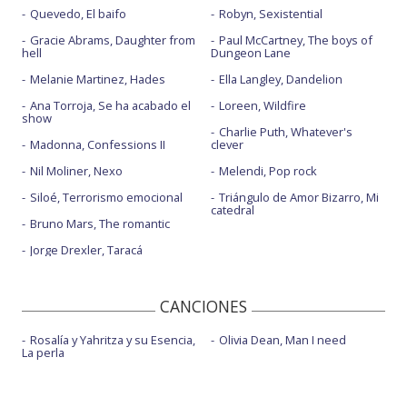
Quevedo, El baifo
Robyn, Sexistential
Gracie Abrams, Daughter from
Paul McCartney, The boys of
hell
Dungeon Lane
Melanie Martinez, Hades
Ella Langley, Dandelion
Ana Torroja, Se ha acabado el
Loreen, Wildfire
show
Charlie Puth, Whatever's
Madonna, Confessions II
clever
Nil Moliner, Nexo
Melendi, Pop rock
Siloé, Terrorismo emocional
Triángulo de Amor Bizarro, Mi
catedral
Bruno Mars, The romantic
Jorge Drexler, Taracá
CANCIONES
Rosalía y Yahritza y su Esencia,
Olivia Dean, Man I need
La perla