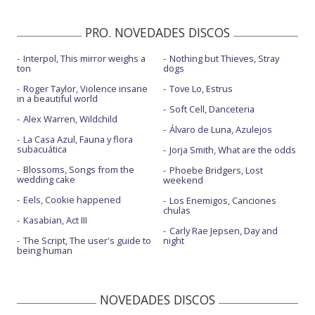
PRO. NOVEDADES DISCOS
Interpol, This mirror weighs a
Nothing but Thieves, Stray
ton
dogs
Roger Taylor, Violence insane
Tove Lo, Estrus
in a beautiful world
Soft Cell, Danceteria
Alex Warren, Wildchild
Álvaro de Luna, Azulejos
La Casa Azul, Fauna y flora
subacuática
Jorja Smith, What are the odds
Blossoms, Songs from the
Phoebe Bridgers, Lost
wedding cake
weekend
Eels, Cookie happened
Los Enemigos, Canciones
chulas
Kasabian, Act III
Carly Rae Jepsen, Day and
The Script, The user's guide to
night
being human
NOVEDADES DISCOS