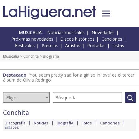
MUSICALIA:
Noticias musicales
Novedades
Próximas novedades
Discos históricos
Canciones
Festivales
Premios
Artistas
Portadas
Listas
Musicalia
>
Conchita
> Biografía
Destacado:
'You seem pretty sad for a girl so in love' es el tercer
álbum de Olivia Rodrigo
Conchita
Discografía
Noticias
Biografía
Fotos
Canciones
Enlaces