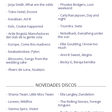
Jorja Smith, What are the odds
Phoebe Bridgers, Lost
weekend
Tokio Hotel, Encore
Carly Rae Jepsen, Day and
night
Kasabian, Act III
Toundra, Siete
Eels, Cookie happened
Nickelback, Everything under
Arde Bogotá, Manufacturas
the sun
del club de la gente sola
Ellie Goulding, I know too
Europe, Come this madness
much
beabadoobee, Pylon
Anni B Sweet, Alegría
Blossoms, Songs from the
Becky G, Baraja bendita
wedding cake
Álvaro de Luna, Azulejos
NOVEDADES DISCOS
Shania Twain, Little Miss Twain
Ella Langley, Dandelion
Loreen, Wildfire
The Rolling Stones, Foreign
tongues
Sienna Spiro, Visitor