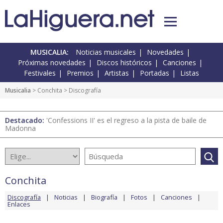
MUSICALIA:
Noticias musicales
Novedades
Próximas novedades
Discos históricos
Canciones
Festivales
Premios
Artistas
Portadas
Listas
Musicalia
>
Conchita
> Discografía
Destacado:
'Confessions II' es el regreso a la pista de baile de
Madonna
Conchita
Discografía
Noticias
Biografía
Fotos
Canciones
Enlaces