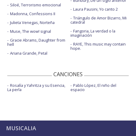
Bunbury, De un siglo anterior
Siloé, Terrorismo emocional
Laura Pausini, Yo canto 2
Madonna, Confessions II
Triángulo de Amor Bizarro, Mi
catedral
Julieta Venegas, Norteña
Fangoria, La verdad o la
Muse, The wow! signal
imaginación
Gracie Abrams, Daughter from
RAYE, This music may contain
hell
hope.
Ariana Grande, Petal
CANCIONES
Rosalía y Yahritza y su Esencia,
Pablo López, El niño del
La perla
espacio
MUSICALIA