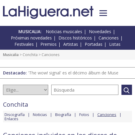
MUSICALIA:
Noticias musicales
Novedades
Próximas novedades
Discos históricos
Canciones
Festivales
Premios
Artistas
Portadas
Listas
Musicalia
>
Conchita
> Canciones
Destacado:
'The wow! signal' es el décimo álbum de Muse
Conchita
Discografía
Noticias
Biografía
Fotos
Canciones
Enlaces