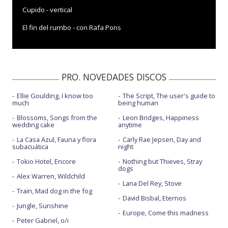
Cupido - vertical
El fin del rumbo - con Rafa Pons
El viaje
El viaje - con letra
PRO. NOVEDADES DISCOS
Fuengirola - con la letra
Ellie Goulding, I know too
The Script, The user's guide to
Incendios - Abierto hasta las 2
much
being human
Invasiones - Abierto hasta las 2
Blossoms, Songs from the
Leon Bridges, Happiness
wedding cake
anytime
Julieta - con Siloé
La Casa Azul, Fauna y flora
Carly Rae Jepsen, Day and
subacuática
night
Julio y Fina - Abierto hasta las 2
Tokio Hotel, Encore
Nothing but Thieves, Stray
dogs
Las ocho y diez - Abierto hasta las 2
Alex Warren, Wildchild
Lana Del Rey, Stove
Lo hicimos - Abierto hasta las 2
Train, Mad dog in the fog
David Bisbal, Eternos
Jungle, Sunshine
No soy yo, eres tú
Europe, Come this madness
Peter Gabriel, o/i
Perfecta - con Luis Ramiro - Abierto hasta las 2