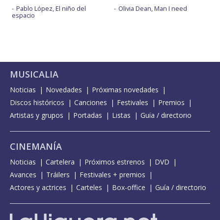
Pablo López, El niño del
Olivia Dean, Man I need
espacio
Y ahora tú - con Pitingo - Abierto hasta las 2
MUSICALIA
Noticias
Novedades
Próximas novedades
Discos históricos
Canciones
Festivales
Premios
Artistas y grupos
Portadas
Listas
Guía / directorio
CINEMANÍA
Noticias
Cartelera
Próximos estrenos
DVD
Avances
Tráilers
Festivales + premios
Actores y actrices
Carteles
Box-office
Guía / directorio