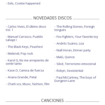
Eels, Cookie happened
Por las veces
Por las veces - con Gonzalo Hermida
NOVEDADES DISCOS
Que merezca la pena
Carlos Vives, El último disco
The Rolling Stones, Foreign
Vol. 1
tongues
Quien quieras
Manuel Carrasco, Pueblo
Foo Fighters, Your favorite toy
Resistiré 2020
salvaje I
Andrés Suárez, Lúa
The Black Keys, Peaches!
Sálvese quien pueda
Niall Horan, Dinner party
Melendi, Pop rock
Si no te vuelvo a ver
Malú, Quince
Karol G, No me arrepiento de
sentir tanto
Te quiero y punto - con letra
Siloé, Terrorismo emocional
Kase.O, Camisa de fuerza
Robyn, Sexistential
Un beso redondo
Ariana Grande, Petal
Paul McCartney, The boys of
Un camino para volver
Dungeon Lane
Charli xcx, Music, fashion, film
Una vez más - con Alex Perea
Voy a estar bien
CANCIONES
Y a ti nadie te quiere - con Álvaro Soler - con letra